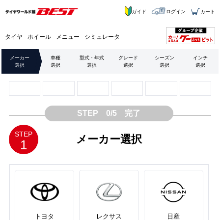
ガイド
ログイン
カート
タイヤ
ホイール
メニュー
シミュレータ
メーカー
車種
型式・年式
グレード
シーズン
インチ
選択
選択
選択
選択
選択
選択
STEP 0/5 完了
STEP
メーカー選択
1
トヨタ
レクサス
日産