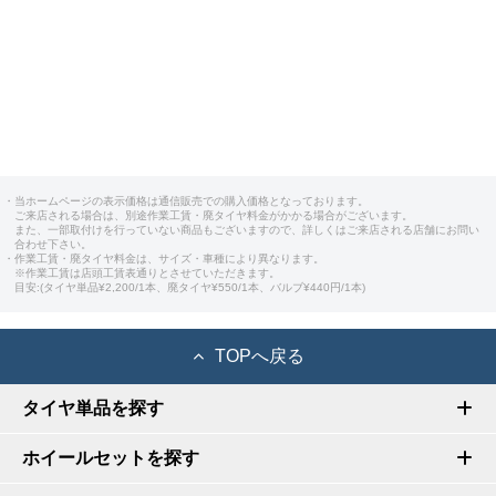
・当ホームページの表示価格は通信販売での購入価格となっております。
ご来店される場合は、別途作業工賃・廃タイヤ料金がかかる場合がございます。
また、一部取付けを行っていない商品もございますので、詳しくはご来店される店舗にお問い
合わせ下さい。
・作業工賃・廃タイヤ料金は、サイズ・車種により異なります。
※作業工賃は店頭工賃表通りとさせていただきます。
目安:(タイヤ単品¥2,200/1本、廃タイヤ¥550/1本、バルブ¥440円/1本)
TOPへ戻る
タイヤ単品を探す
ホイールセットを探す