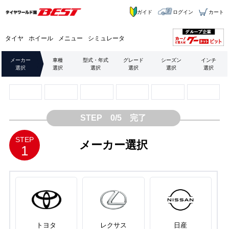
ガイド
ログイン
カート
タイヤ
ホイール
メニュー
シミュレータ
メーカー
車種
型式・年式
グレード
シーズン
インチ
選択
選択
選択
選択
選択
選択
STEP 0/5 完了
STEP
メーカー選択
1
トヨタ
レクサス
日産