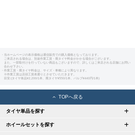
・当ホームページの表示価格は通信販売での購入価格となっております。
ご来店される場合は、別途作業工賃・廃タイヤ料金がかかる場合がございます。
また、一部取付けを行っていない商品もございますので、詳しくはご来店される店舗にお問い
合わせ下さい。
・作業工賃・廃タイヤ料金は、サイズ・車種により異なります。
※作業工賃は店頭工賃表通りとさせていただきます。
目安:(タイヤ単品¥2,200/1本、廃タイヤ¥550/1本、バルブ¥440円/1本)
TOPへ戻る
タイヤ単品を探す
ホイールセットを探す