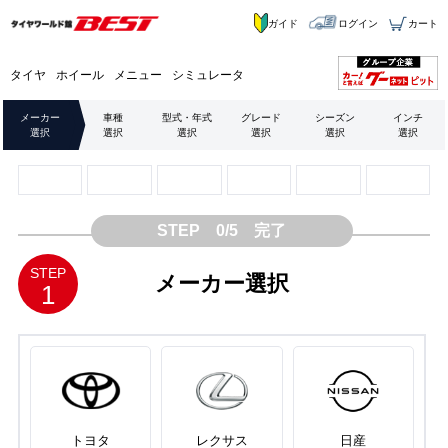
ガイド
ログイン
カート
タイヤ
ホイール
メニュー
シミュレータ
メーカー
車種
型式・年式
グレード
シーズン
インチ
選択
選択
選択
選択
選択
選択
STEP 0/5 完了
STEP
メーカー選択
1
トヨタ
レクサス
日産