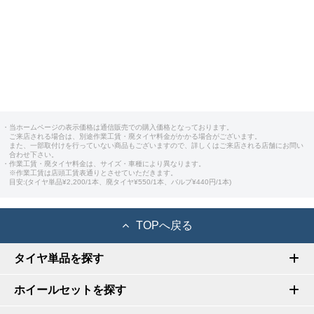
・当ホームページの表示価格は通信販売での購入価格となっております。
ご来店される場合は、別途作業工賃・廃タイヤ料金がかかる場合がございます。
また、一部取付けを行っていない商品もございますので、詳しくはご来店される店舗にお問い
合わせ下さい。
・作業工賃・廃タイヤ料金は、サイズ・車種により異なります。
※作業工賃は店頭工賃表通りとさせていただきます。
目安:(タイヤ単品¥2,200/1本、廃タイヤ¥550/1本、バルブ¥440円/1本)
TOPへ戻る
タイヤ単品を探す
ホイールセットを探す