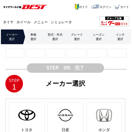
ガイド
ログイン
カート
タイヤ
ホイール
メニュー
シミュレータ
メーカー
車種
型式・年式
グレード
シーズン
インチ
選択
選択
選択
選択
選択
選択
STEP 0/5 完了
STEP
メーカー選択
1
トヨタ
日産
ホンダ