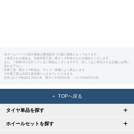
・当ホームページの表示価格は通信販売での購入価格となっております。
ご来店される場合は、別途作業工賃・廃タイヤ料金がかかる場合がございます。
また、一部取付けを行っていない商品もございますので、詳しくはご来店される店舗にお問い
合わせ下さい。
・作業工賃・廃タイヤ料金は、サイズ・車種により異なります。
※作業工賃は店頭工賃表通りとさせていただきます。
目安:(タイヤ単品¥2,200/1本、廃タイヤ¥550/1本、バルブ¥440円/1本)
TOPへ戻る
タイヤ単品を探す
ホイールセットを探す