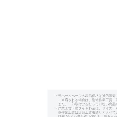
・当ホームページの表示価格は通信販売
ご来店される場合は、別途作業工賃・
また、一部取付けを行っていない商品
・作業工賃・廃タイヤ料金は、サイズ・
※作業工賃は店頭工賃表通りとさせて
目安:(タイヤ単品¥2,200/1本、廃タイヤ¥