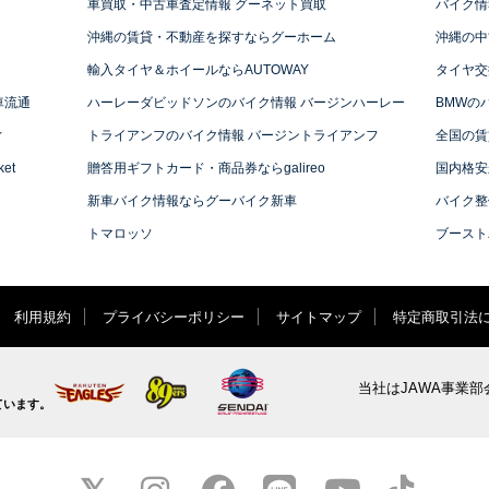
車買取・中古車査定情報 グーネット買取
バイク情
沖縄の賃貸・不動産を探すならグーホーム
沖縄の中
輸入タイヤ＆ホイールならAUTOWAY
タイヤ交
車流通
ハーレーダビッドソンのバイク情報 バージンハーレー
BMWの
ィ
トライアンフのバイク情報 バージントライアンフ
全国の賃
et
贈答用ギフトカード・商品券ならgalireo
国内格安
新車バイク情報ならグーバイク新車
バイク整
トマロッソ
ブースト
利用規約
プライバシーポリシー
サイトマップ
特定商取引法
当社はJAWA事業部
ています。