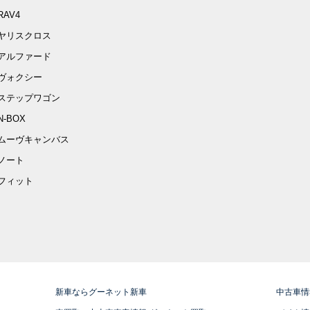
RAV4
ヤリスクロス
アルファード
ヴォクシー
ステップワゴン
N-BOX
ムーヴキャンバス
ノート
フィット
新車ならグーネット新車
中古車情