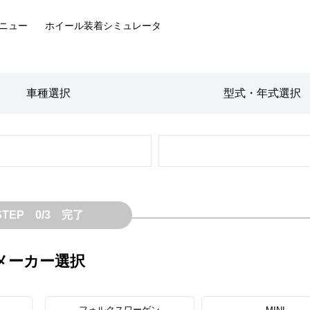
ニュー
ホイール装着
シミュレータ
車種
選択
型式・年式
選択
STEP 0/3 完了
メーカー選択
フォルクスワーゲン