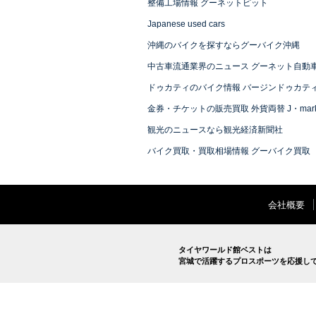
整備工場情報 グーネットピット
Japanese used cars
沖縄のバイクを探すならグーバイク沖縄
中古車流通業界のニュース グーネット自動
ドゥカティのバイク情報 バージンドゥカテ
金券・チケットの販売買取 外貨両替 J・mark
観光のニュースなら観光経済新聞社
バイク買取・買取相場情報 グーバイク買取
会社概要
タイヤワールド館ベストは
宮城で活躍するプロスポーツを応援し