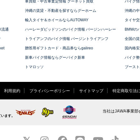
車買取・中古車査定情報 グーネット買取
バイク情
沖縄の賃貸・不動産を探すならグーホーム
沖縄の中
輸入タイヤ＆ホイールならAUTOWAY
タイヤ交
車流通
ハーレーダビッドソンのバイク情報 バージンハーレー
BMWの
ィ
トライアンフのバイク情報 バージントライアンフ
全国の賃
et
贈答用ギフトカード・商品券ならgalireo
国内格安
新車バイク情報ならグーバイク新車
バイク整
トマロッソ
ブースト
利用規約
プライバシーポリシー
サイトマップ
特定商取引法
当社はJAWA事業部
ています。