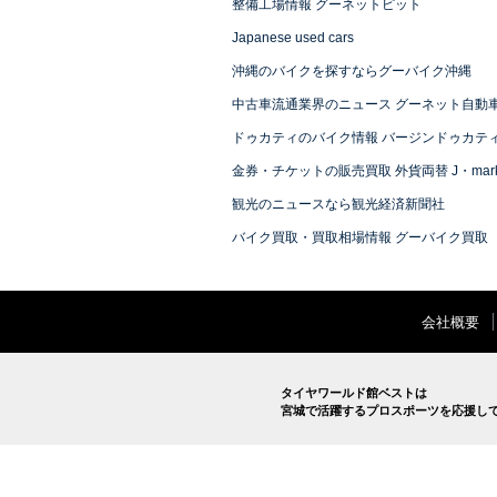
整備工場情報 グーネットピット
Japanese used cars
沖縄のバイクを探すならグーバイク沖縄
中古車流通業界のニュース グーネット自動
ドゥカティのバイク情報 バージンドゥカテ
金券・チケットの販売買取 外貨両替 J・mark
観光のニュースなら観光経済新聞社
バイク買取・買取相場情報 グーバイク買取
会社概要
タイヤワールド館ベストは
宮城で活躍するプロスポーツを応援し