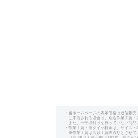
・当ホームページの表示価格は通信販売
ご来店される場合は、別途作業工賃・
また、一部取付けを行っていない商品
・作業工賃・廃タイヤ料金は、サイズ・
※作業工賃は店頭工賃表通りとさせて
目安:(タイヤ単品¥2,200/1本、廃タイヤ¥