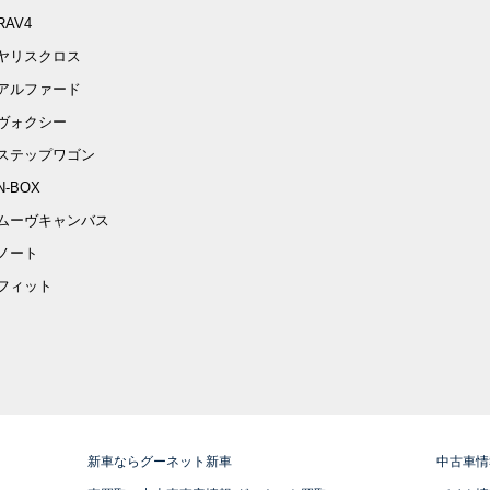
RAV4
ヤリスクロス
アルファード
ヴォクシー
ステップワゴン
N-BOX
ムーヴキャンバス
ノート
フィット
新車ならグーネット新車
中古車情