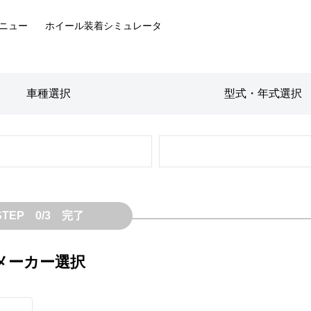
ニュー
ホイール装着
シミュレータ
車種
選択
型式・年式
選択
STEP 0/3 完了
メーカー選択