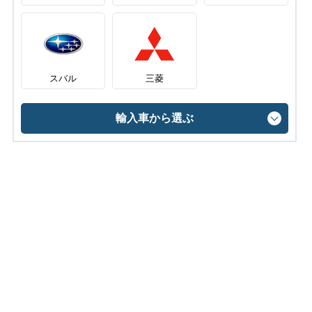
スバル
三菱
輸入車から選ぶ