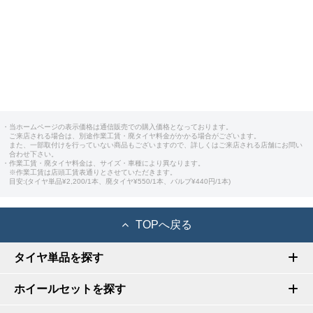
・当ホームページの表示価格は通信販売での購入価格となっております。
ご来店される場合は、別途作業工賃・廃タイヤ料金がかかる場合がございます。
また、一部取付けを行っていない商品もございますので、詳しくはご来店される店舗にお問い
合わせ下さい。
・作業工賃・廃タイヤ料金は、サイズ・車種により異なります。
※作業工賃は店頭工賃表通りとさせていただきます。
目安:(タイヤ単品¥2,200/1本、廃タイヤ¥550/1本、バルブ¥440円/1本)
TOPへ戻る
タイヤ単品を探す
ホイールセットを探す