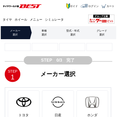
ガイド
ログイン
カート
タイヤ
ホイール
メニュー
シミュレータ
メーカー
車種
型式・年式
グレード
選択
選択
選択
選択
STEP 0/3 完了
STEP
メーカー選択
1
トヨタ
日産
ホンダ