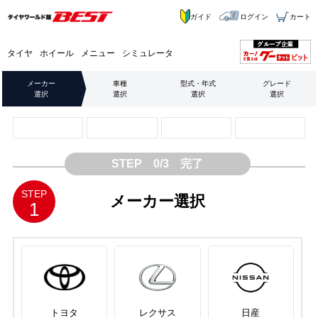
ガイド
ログイン
カート
タイヤ
ホイール
メニュー
シミュレータ
メーカー
車種
型式・年式
グレード
選択
選択
選択
選択
STEP 0/3 完了
STEP
メーカー選択
1
トヨタ
レクサス
日産