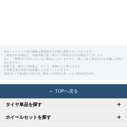
・当ホームページの表示価格は通信販売での購入価格となっております。
ご来店される場合は、別途作業工賃・廃タイヤ料金がかかる場合がございます。
また、一部取付けを行っていない商品もございますので、詳しくはご来店される店舗にお問い
合わせ下さい。
・作業工賃・廃タイヤ料金は、サイズ・車種により異なります。
※作業工賃は店頭工賃表通りとさせていただきます。
目安:(タイヤ単品¥2,200/1本、廃タイヤ¥550/1本、バルブ¥440円/1本)
TOPへ戻る
タイヤ単品を探す
ホイールセットを探す