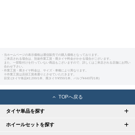
・当ホームページの表示価格は通信販売での購入価格となっております。
ご来店される場合は、別途作業工賃・廃タイヤ料金がかかる場合がございます。
また、一部取付けを行っていない商品もございますので、詳しくはご来店される店舗にお問い
合わせ下さい。
・作業工賃・廃タイヤ料金は、サイズ・車種により異なります。
※作業工賃は店頭工賃表通りとさせていただきます。
目安:(タイヤ単品¥2,200/1本、廃タイヤ¥550/1本、バルブ¥440円/1本)
TOPへ戻る
タイヤ単品を探す
ホイールセットを探す