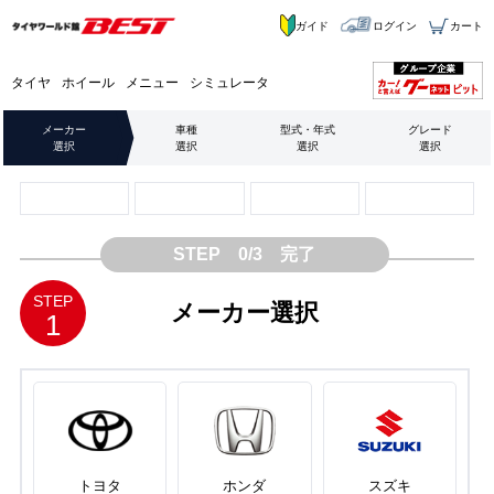
ガイド
ログイン
カート
タイヤ
ホイール
メニュー
シミュレータ
メーカー
車種
型式・年式
グレード
選択
選択
選択
選択
STEP 0/3 完了
STEP
メーカー選択
1
トヨタ
ホンダ
スズキ