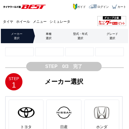
ガイド
ログイン
カート
タイヤ
ホイール
メニュー
シミュレータ
メーカー
車種
型式・年式
グレード
選択
選択
選択
選択
STEP 0/3 完了
STEP
メーカー選択
1
トヨタ
日産
ホンダ