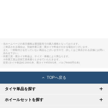
・当ホームページの表示価格は通信販売での購入価格となっております。
ご来店される場合は、別途作業工賃・廃タイヤ料金がかかる場合がございます。
また、一部取付けを行っていない商品もございますので、詳しくはご来店される店舗にお問い
合わせ下さい。
・作業工賃・廃タイヤ料金は、サイズ・車種により異なります。
※作業工賃は店頭工賃表通りとさせていただきます。
目安:(タイヤ単品¥2,200/1本、廃タイヤ¥550/1本、バルブ¥440円/1本)
TOPへ戻る
タイヤ単品を探す
ホイールセットを探す