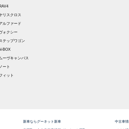
RAV4
ヤリスクロス
アルファード
ヴォクシー
ステップワゴン
N-BOX
ムーヴキャンバス
ノート
フィット
新車ならグーネット新車
中古車情