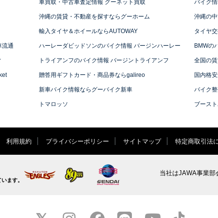
車買取・中古車査定情報 グーネット買取
バイク情
沖縄の賃貸・不動産を探すならグーホーム
沖縄の中
輸入タイヤ＆ホイールならAUTOWAY
タイヤ交
車流通
ハーレーダビッドソンのバイク情報 バージンハーレー
BMWの
ィ
トライアンフのバイク情報 バージントライアンフ
全国の賃
et
贈答用ギフトカード・商品券ならgalireo
国内格安
新車バイク情報ならグーバイク新車
バイク整
トマロッソ
ブースト
利用規約
プライバシーポリシー
サイトマップ
特定商取引法
当社はJAWA事業部
ています。