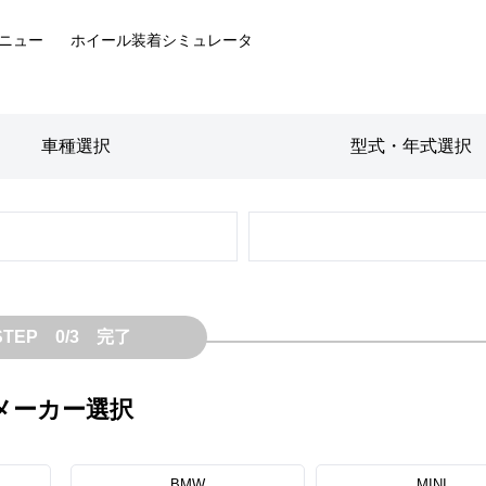
ニュー
ホイール装着
シミュレータ
車種
選択
型式・年式
選択
STEP 0/3 完了
メーカー選択
BMW
MINI