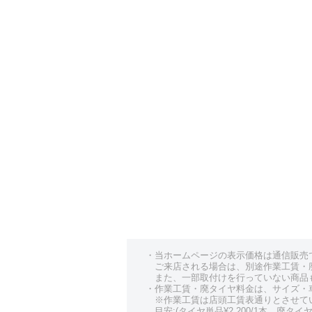
・当ホームページの表示価格は通信販売
ご来店される場合は、別途作業工賃・
また、一部取付けを行っていない商品
・作業工賃・廃タイヤ料金は、サイズ・
※作業工賃は店頭工賃表通りとさせて
目安:(タイヤ単品¥2,200/1本、廃タイヤ¥