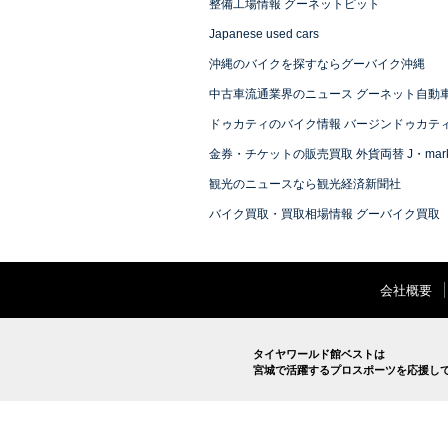
整備工場情報 グーネットピット
Japanese used cars
沖縄のバイクを探すならグーバイク沖縄
中古車流通業界のニュース グーネット自動
ドゥカティのバイク情報 バージンドゥカテ
金券・チケットの販売買取 外貨両替 J・mark
観光のニュースなら観光経済新聞社
バイク買取・買取相場情報 グーバイク買取
会社概要
タイヤワールド館ベストは
宮城で活躍するプロスポーツを応援し