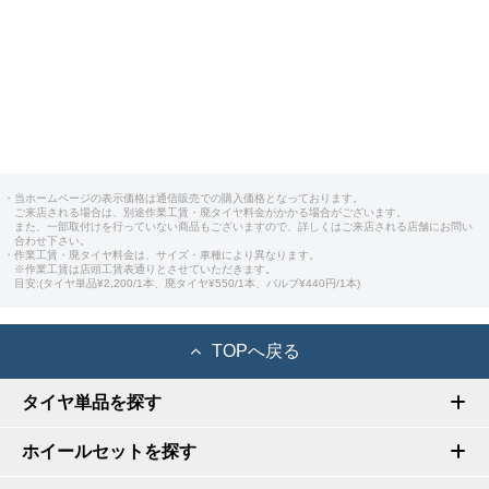
・当ホームページの表示価格は通信販売での購入価格となっております。
ご来店される場合は、別途作業工賃・廃タイヤ料金がかかる場合がございます。
また、一部取付けを行っていない商品もございますので、詳しくはご来店される店舗にお問い
合わせ下さい。
・作業工賃・廃タイヤ料金は、サイズ・車種により異なります。
※作業工賃は店頭工賃表通りとさせていただきます。
目安:(タイヤ単品¥2,200/1本、廃タイヤ¥550/1本、バルブ¥440円/1本)
TOPへ戻る
タイヤ単品を探す
ホイールセットを探す