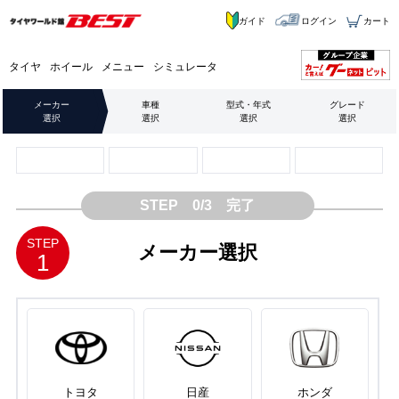
ガイド
ログイン
カート
タイヤ
ホイール
メニュー
シミュレータ
メーカー
車種
型式・年式
グレード
選択
選択
選択
選択
STEP 0/3 完了
STEP
メーカー選択
1
トヨタ
日産
ホンダ