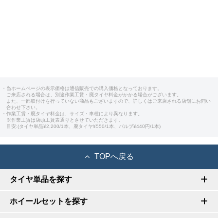
・当ホームページの表示価格は通信販売での購入価格となっております。
ご来店される場合は、別途作業工賃・廃タイヤ料金がかかる場合がございます。
また、一部取付けを行っていない商品もございますので、詳しくはご来店される店舗にお問い
合わせ下さい。
・作業工賃・廃タイヤ料金は、サイズ・車種により異なります。
※作業工賃は店頭工賃表通りとさせていただきます。
目安:(タイヤ単品¥2,200/1本、廃タイヤ¥550/1本、バルブ¥440円/1本)
TOPへ戻る
タイヤ単品を探す
ホイールセットを探す