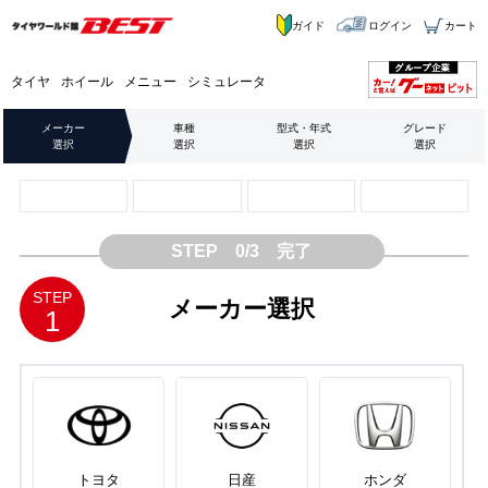
ガイド
ログイン
カート
タイヤ
ホイール
メニュー
シミュレータ
メーカー
車種
型式・年式
グレード
選択
選択
選択
選択
STEP 0/3 完了
STEP
メーカー選択
1
トヨタ
日産
ホンダ