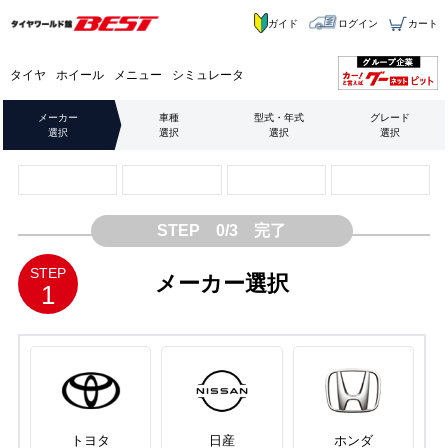
ガイド
ログイン
カート
タイヤ
ホイール
メニュー
シミュレータ
メーカー
車種
型式・年式
グレード
選択
選択
選択
選択
STEP 0/3 完了
STEP
メーカー選択
1
トヨタ
日産
ホンダ