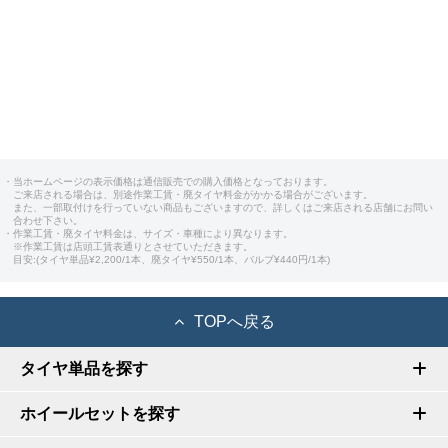
・当ホームページの表示価格は通信販売での購入価格となっております。
ご来店される場合は、別途作業工賃・廃タイヤ料金がかかる場合がございます。
また、一部取付けを行っていない商品もございますので、詳しくはご来店される店舗にお問い
合わせ下さい。
・作業工賃・廃タイヤ料金は、サイズ・車種により異なります。
※作業工賃は店頭工賃表通りとさせていただきます。
目安:(タイヤ単品¥2,200/1本、廃タイヤ¥550/1本、バルブ¥440円/1本)
TOPへ戻る
タイヤ単品を探す
ホイールセットを探す