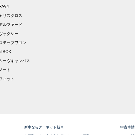
RAV4
ヤリスクロス
アルファード
ヴォクシー
ステップワゴン
N-BOX
ムーヴキャンバス
ノート
フィット
新車ならグーネット新車
中古車情