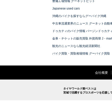
整備工場情報 グーネットピット
Japanese used cars
沖縄のバイクを探すならグーバイク沖縄
中古車流通業界のニュース グーネット自動
ドゥカティのバイク情報 バージンドゥカテ
金券・チケットの販売買取 外貨両替 J・mark
観光のニュースなら観光経済新聞社
バイク買取・買取相場情報 グーバイク買取
会社概要
タイヤワールド館ベストは
宮城で活躍するプロスポーツを応援し