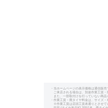
・当ホームページの表示価格は通信販売
ご来店される場合は、別途作業工賃・
また、一部取付けを行っていない商品
・作業工賃・廃タイヤ料金は、サイズ・
※作業工賃は店頭工賃表通りとさせて
目安:(タイヤ単品¥2,200/1本、廃タイヤ¥