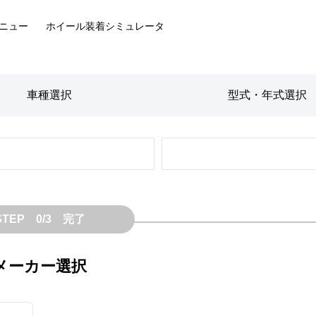
ニュー
ホイール装着
シミュレータ
車種
選択
型式・年式
選択
STEP 0/3 完了
メーカー選択