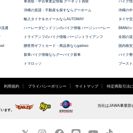
車買取・中古車査定情報 グーネット買取
バイク情
沖縄の賃貸・不動産を探すならグーホーム
沖縄の中
輸入タイヤ＆ホイールならAUTOWAY
タイヤ交
車流通
ハーレーダビッドソンのバイク情報 バージンハーレー
BMWの
ィ
トライアンフのバイク情報 バージントライアンフ
全国の賃
et
贈答用ギフトカード・商品券ならgalireo
国内格安
新車バイク情報ならグーバイク新車
バイク整
トマロッソ
ブースト
利用規約
プライバシーポリシー
サイトマップ
特定商取引法
当社はJAWA事業部
ています。