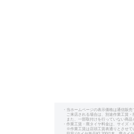
・当ホームページの表示価格は通信販売
ご来店される場合は、別途作業工賃・
また、一部取付けを行っていない商品
・作業工賃・廃タイヤ料金は、サイズ・
※作業工賃は店頭工賃表通りとさせて
目安:(タイヤ単品¥2,200/1本、廃タイヤ¥