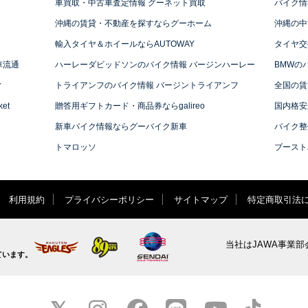
車買取・中古車査定情報 グーネット買取
バイク情
沖縄の賃貸・不動産を探すならグーホーム
沖縄の中
輸入タイヤ＆ホイールならAUTOWAY
タイヤ交
車流通
ハーレーダビッドソンのバイク情報 バージンハーレー
BMWの
ィ
トライアンフのバイク情報 バージントライアンフ
全国の賃
et
贈答用ギフトカード・商品券ならgalireo
国内格安
新車バイク情報ならグーバイク新車
バイク整
トマロッソ
ブースト
利用規約
プライバシーポリシー
サイトマップ
特定商取引法
当社はJAWA事業部
ています。