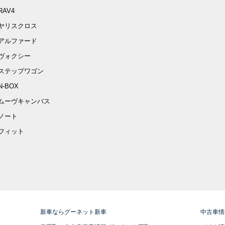
RAV4
ヤリスクロス
アルファード
ヴォクシー
ステップワゴン
N-BOX
ムーヴキャンバス
ノート
フィット
新車ならグーネット新車
中古車情