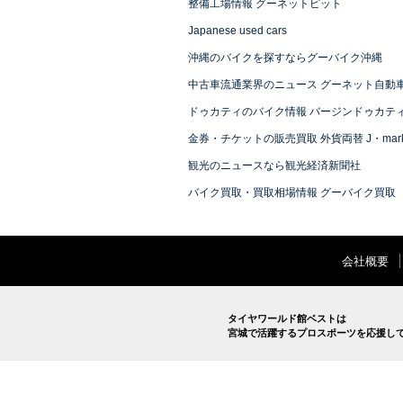
整備工場情報 グーネットピット
Japanese used cars
沖縄のバイクを探すならグーバイク沖縄
中古車流通業界のニュース グーネット自動
ドゥカティのバイク情報 バージンドゥカテ
金券・チケットの販売買取 外貨両替 J・mark
観光のニュースなら観光経済新聞社
バイク買取・買取相場情報 グーバイク買取
会社概要
タイヤワールド館ベストは
宮城で活躍するプロスポーツを応援し