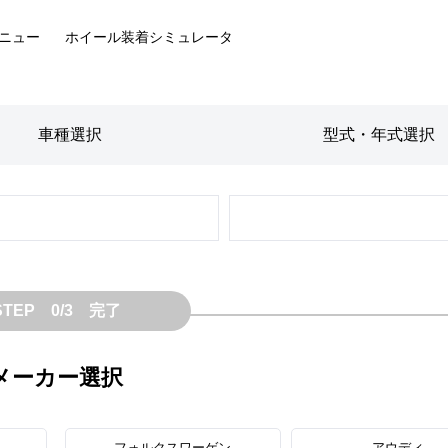
ニュー
ホイール装着
シミュレータ
車種
選択
型式・年式
選択
STEP 0/3 完了
メーカー選択
フォルクスワーゲン
アウディ