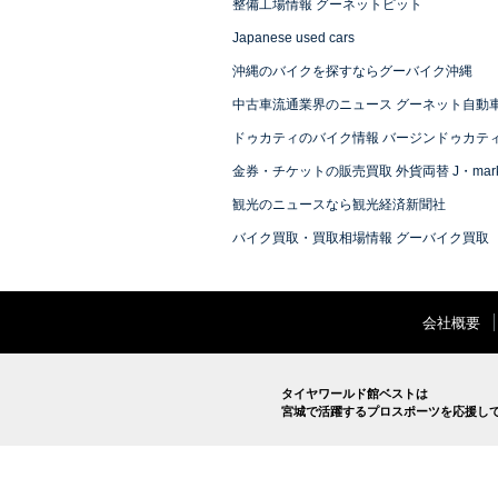
整備工場情報 グーネットピット
Japanese used cars
沖縄のバイクを探すならグーバイク沖縄
中古車流通業界のニュース グーネット自動
ドゥカティのバイク情報 バージンドゥカテ
金券・チケットの販売買取 外貨両替 J・mark
観光のニュースなら観光経済新聞社
バイク買取・買取相場情報 グーバイク買取
会社概要
タイヤワールド館ベストは
宮城で活躍するプロスポーツを応援し