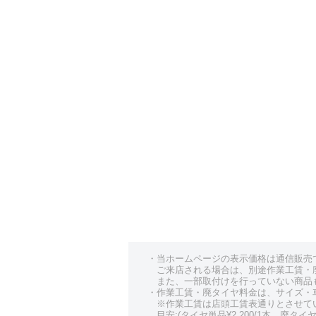
・当ホームページの表示価格は通信販売
ご来店される場合は、別途作業工賃・
また、一部取付けを行っていない商品
・作業工賃・廃タイヤ料金は、サイズ・
※作業工賃は店頭工賃表通りとさせて
目安:(タイヤ単品¥2,200/1本、廃タイヤ¥