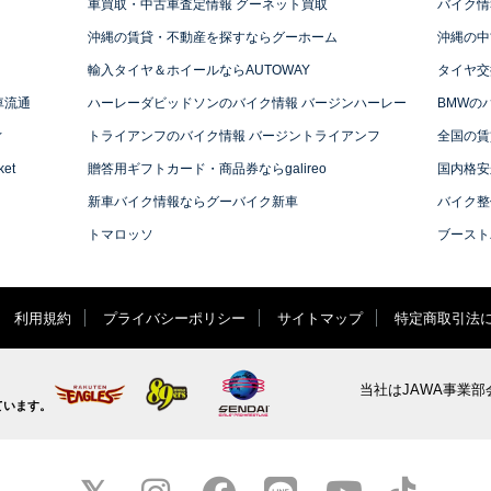
車買取・中古車査定情報 グーネット買取
バイク情
沖縄の賃貸・不動産を探すならグーホーム
沖縄の中
輸入タイヤ＆ホイールならAUTOWAY
タイヤ交
車流通
ハーレーダビッドソンのバイク情報 バージンハーレー
BMWの
ィ
トライアンフのバイク情報 バージントライアンフ
全国の賃
et
贈答用ギフトカード・商品券ならgalireo
国内格安
新車バイク情報ならグーバイク新車
バイク整
トマロッソ
ブースト
利用規約
プライバシーポリシー
サイトマップ
特定商取引法
当社はJAWA事業部
ています。