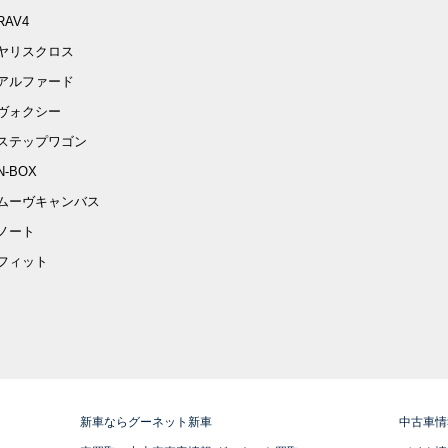
RAV4
ヤリスクロス
アルファード
ヴォクシー
ステップワゴン
N-BOX
ムーヴキャンバス
ノート
フィット
新車ならグーネット新車
中古車情