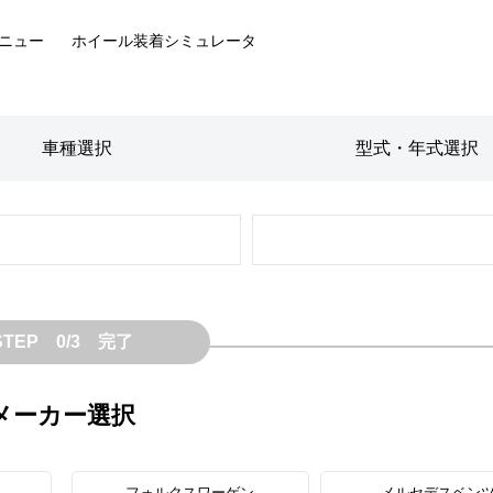
ニュー
ホイール装着
シミュレータ
車種
選択
型式・年式
選択
STEP 0/3 完了
メーカー選択
フォルクスワーゲン
メルセデスベン