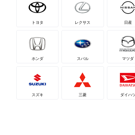
トヨタ
レクサス
日産
ホンダ
スバル
マツダ
スズキ
三菱
ダイハ