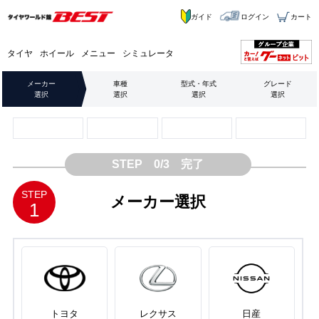
ガイド
ログイン
カート
タイヤ
ホイール
メニュー
シミュレータ
メーカー
車種
型式・年式
グレード
選択
選択
選択
選択
STEP 0/3 完了
STEP
メーカー選択
1
トヨタ
レクサス
日産