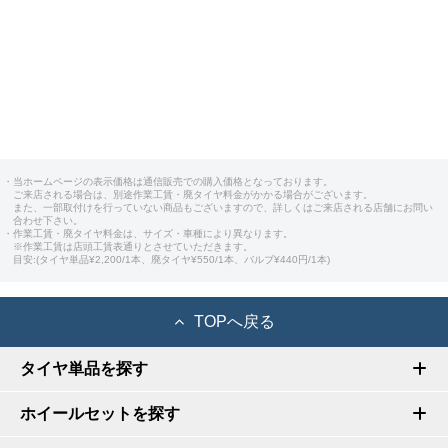
・当ホームページの表示価格は通信販売での購入価格となっております。
ご来店される場合は、別途作業工賃・廃タイヤ料金がかかる場合がございます。
また、一部取付けを行っていない商品もございますので、詳しくはご来店される店舗にお問い
合わせ下さい。
・作業工賃・廃タイヤ料金は、サイズ・車種により異なります。
※作業工賃は店頭工賃表通りとさせていただきます。
目安:(タイヤ単品¥2,200/1本、廃タイヤ¥550/1本、バルブ¥440円/1本)
TOPへ戻る
タイヤ単品を探す
ホイールセットを探す