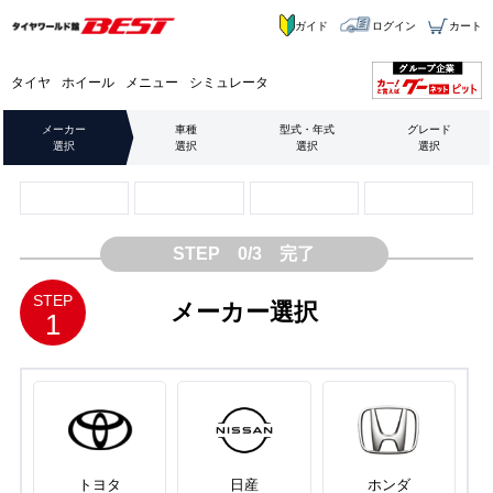
ガイド
ログイン
カート
タイヤ
ホイール
メニュー
シミュレータ
メーカー
車種
型式・年式
グレード
選択
選択
選択
選択
STEP 0/3 完了
STEP
メーカー選択
1
トヨタ
日産
ホンダ