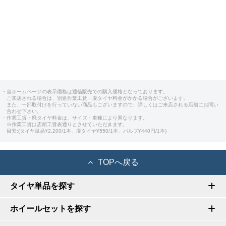
・当ホームページの表示価格は通信販売での購入価格となっております。
ご来店される場合は、別途作業工賃・廃タイヤ料金がかかる場合がございます。
また、一部取付けを行っていない商品もございますので、詳しくはご来店される店舗にお問い
合わせ下さい。
・作業工賃・廃タイヤ料金は、サイズ・車種により異なります。
※作業工賃は店頭工賃表通りとさせていただきます。
目安:(タイヤ単品¥2,200/1本、廃タイヤ¥550/1本、バルブ¥440円/1本)
TOPへ戻る
タイヤ単品を探す
ホイールセットを探す