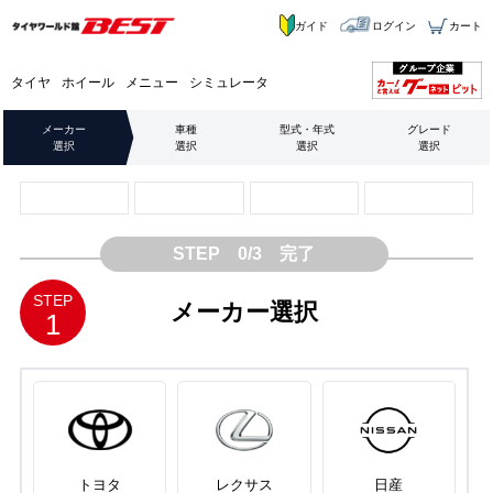
ガイド
ログイン
カート
タイヤ
ホイール
メニュー
シミュレータ
メーカー
車種
型式・年式
グレード
選択
選択
選択
選択
STEP 0/3 完了
STEP
メーカー選択
1
トヨタ
レクサス
日産