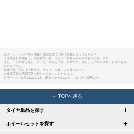
・当ホームページの表示価格は通信販売での購入価格となっております。
ご来店される場合は、別途作業工賃・廃タイヤ料金がかかる場合がございます。
また、一部取付けを行っていない商品もございますので、詳しくはご来店される店舗にお問い
合わせ下さい。
・作業工賃・廃タイヤ料金は、サイズ・車種により異なります。
※作業工賃は店頭工賃表通りとさせていただきます。
目安:(タイヤ単品¥2,200/1本、廃タイヤ¥550/1本、バルブ¥440円/1本)
TOPへ戻る
タイヤ単品を探す
ホイールセットを探す