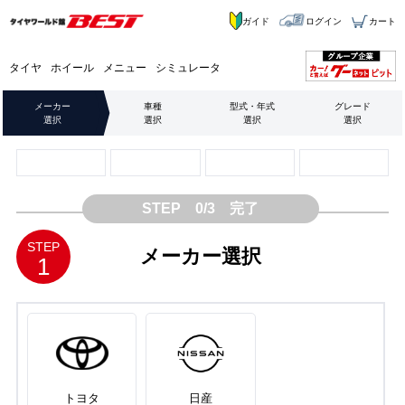
ガイド
ログイン
カート
タイヤ
ホイール
メニュー
シミュレータ
メーカー
車種
型式・年式
グレード
選択
選択
選択
選択
STEP 0/3 完了
STEP
メーカー選択
1
トヨタ
日産