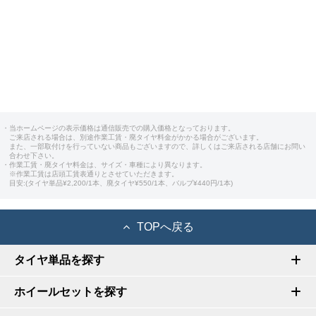
・当ホームページの表示価格は通信販売での購入価格となっております。
ご来店される場合は、別途作業工賃・廃タイヤ料金がかかる場合がございます。
また、一部取付けを行っていない商品もございますので、詳しくはご来店される店舗にお問い
合わせ下さい。
・作業工賃・廃タイヤ料金は、サイズ・車種により異なります。
※作業工賃は店頭工賃表通りとさせていただきます。
目安:(タイヤ単品¥2,200/1本、廃タイヤ¥550/1本、バルブ¥440円/1本)
TOPへ戻る
タイヤ単品を探す
ホイールセットを探す