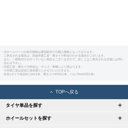
・当ホームページの表示価格は通信販売での購入価格となっております。
ご来店される場合は、別途作業工賃・廃タイヤ料金がかかる場合がございます。
また、一部取付けを行っていない商品もございますので、詳しくはご来店される店舗にお問い
合わせ下さい。
・作業工賃・廃タイヤ料金は、サイズ・車種により異なります。
※作業工賃は店頭工賃表通りとさせていただきます。
目安:(タイヤ単品¥2,200/1本、廃タイヤ¥550/1本、バルブ¥440円/1本)
TOPへ戻る
タイヤ単品を探す
ホイールセットを探す