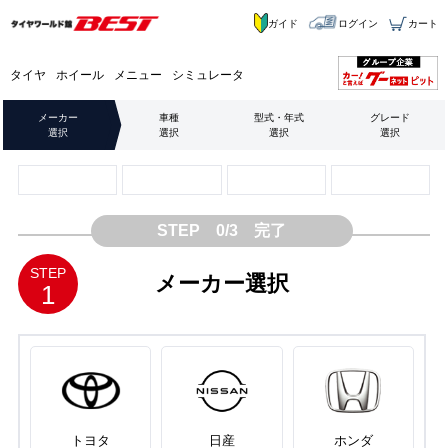
ガイド
ログイン
カート
タイヤ
ホイール
メニュー
シミュレータ
メーカー
車種
型式・年式
グレード
選択
選択
選択
選択
STEP 0/3 完了
STEP
メーカー選択
1
トヨタ
日産
ホンダ