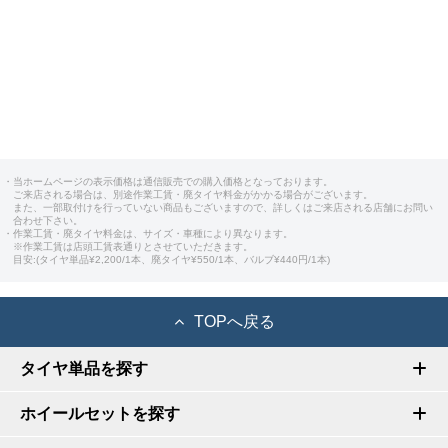
・当ホームページの表示価格は通信販売での購入価格となっております。
ご来店される場合は、別途作業工賃・廃タイヤ料金がかかる場合がございます。
また、一部取付けを行っていない商品もございますので、詳しくはご来店される店舗にお問い
合わせ下さい。
・作業工賃・廃タイヤ料金は、サイズ・車種により異なります。
※作業工賃は店頭工賃表通りとさせていただきます。
目安:(タイヤ単品¥2,200/1本、廃タイヤ¥550/1本、バルブ¥440円/1本)
TOPへ戻る
タイヤ単品を探す
ホイールセットを探す