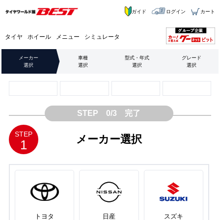
ガイド
ログイン
カート
タイヤ
ホイール
メニュー
シミュレータ
メーカー
車種
型式・年式
グレード
選択
選択
選択
選択
STEP 0/3 完了
STEP
メーカー選択
1
トヨタ
日産
スズキ