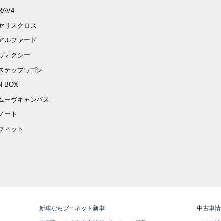
RAV4
ヤリスクロス
アルファード
ヴォクシー
ステップワゴン
N-BOX
ムーヴキャンバス
ノート
フィット
新車ならグーネット新車
中古車情