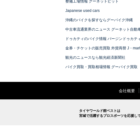
整備工場情報 グーネットピット
Japanese used cars
沖縄のバイクを探すならグーバイク沖縄
中古車流通業界のニュース グーネット自動
ドゥカティのバイク情報 バージンドゥカテ
金券・チケットの販売買取 外貨両替 J・mark
観光のニュースなら観光経済新聞社
バイク買取・買取相場情報 グーバイク買取
会社概要
タイヤワールド館ベストは
宮城で活躍するプロスポーツを応援し