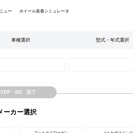
ニュー
ホイール装着
シミュレータ
車種
選択
型式・年式
選択
STEP 0/3 完了
メーカー選択
フォルクスワーゲン
メルセデスベン