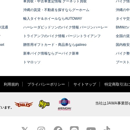
車買取・中古車査定情報 グーネット買取
バイク情
沖縄の賃貸・不動産を探すならグーホーム
沖縄の中
輸入タイヤ＆ホイールならAUTOWAY
タイヤ交
車流通
ハーレーダビッドソンのバイク情報 バージンハーレー
BMWの
ィ
トライアンフのバイク情報 バージントライアンフ
全国の賃
et
贈答用ギフトカード・商品券ならgalireo
国内格安
新車バイク情報ならグーバイク新車
バイク整
トマロッソ
ブースト
利用規約
プライバシーポリシー
サイトマップ
特定商取引法
当社はJAWA事業部
ています。