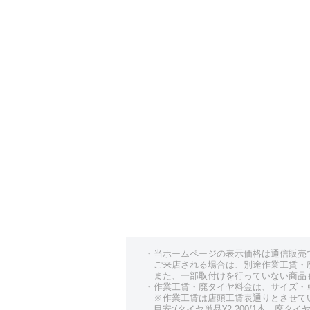
・当ホームページの表示価格は通信販売
ご来店される場合は、別途作業工賃・
また、一部取付けを行っていない商品
・作業工賃・廃タイヤ料金は、サイズ・
※作業工賃は店頭工賃表通りとさせて
目安:(タイヤ単品¥2,200/1本、廃タイヤ¥