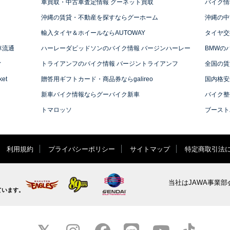
車買取・中古車査定情報 グーネット買取
バイク情
沖縄の賃貸・不動産を探すならグーホーム
沖縄の中
輸入タイヤ＆ホイールならAUTOWAY
タイヤ交
車流通
ハーレーダビッドソンのバイク情報 バージンハーレー
BMWの
ィ
トライアンフのバイク情報 バージントライアンフ
全国の賃
et
贈答用ギフトカード・商品券ならgalireo
国内格安
新車バイク情報ならグーバイク新車
バイク整
トマロッソ
ブースト
利用規約
プライバシーポリシー
サイトマップ
特定商取引法
当社はJAWA事業部
ています。