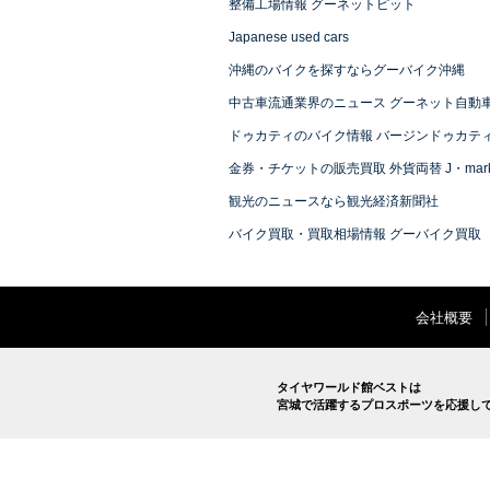
整備工場情報 グーネットピット
Japanese used cars
沖縄のバイクを探すならグーバイク沖縄
中古車流通業界のニュース グーネット自動
ドゥカティのバイク情報 バージンドゥカテ
金券・チケットの販売買取 外貨両替 J・mark
観光のニュースなら観光経済新聞社
バイク買取・買取相場情報 グーバイク買取
会社概要
タイヤワールド館ベストは
宮城で活躍するプロスポーツを応援し