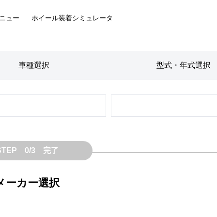
ニュー
ホイール装着
シミュレータ
車種
選択
型式・年式
選択
STEP 0/3 完了
メーカー選択