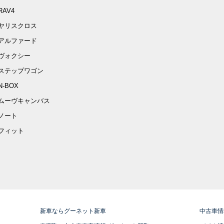
RAV4
ヤリスクロス
アルファード
ヴォクシー
ステップワゴン
N-BOX
ムーヴキャンバス
ノート
フィット
新車ならグーネット新車
中古車情