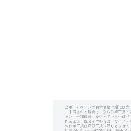
・当ホームページの表示価格は通信販売
ご来店される場合は、別途作業工賃・
また、一部取付けを行っていない商品
・作業工賃・廃タイヤ料金は、サイズ・
※作業工賃は店頭工賃表通りとさせて
目安:(タイヤ単品¥2,200/1本、廃タイヤ¥