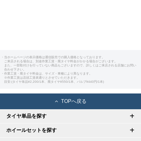
・当ホームページの表示価格は通信販売での購入価格となっております。
ご来店される場合は、別途作業工賃・廃タイヤ料金がかかる場合がございます。
また、一部取付けを行っていない商品もございますので、詳しくはご来店される店舗にお問い
合わせ下さい。
・作業工賃・廃タイヤ料金は、サイズ・車種により異なります。
※作業工賃は店頭工賃表通りとさせていただきます。
目安:(タイヤ単品¥2,200/1本、廃タイヤ¥550/1本、バルブ¥440円/1本)
TOPへ戻る
タイヤ単品を探す
ホイールセットを探す