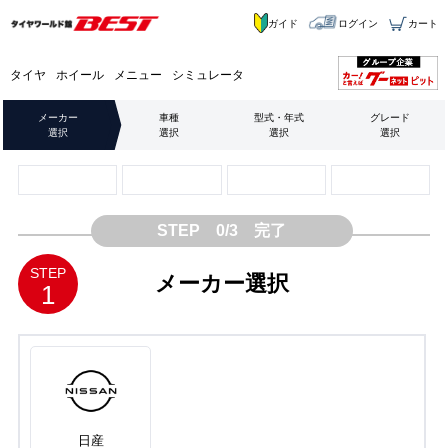
ガイド
ログイン
カート
タイヤ
ホイール
メニュー
シミュレータ
メーカー
車種
型式・年式
グレード
選択
選択
選択
選択
STEP 0/3 完了
STEP
メーカー選択
1
日産