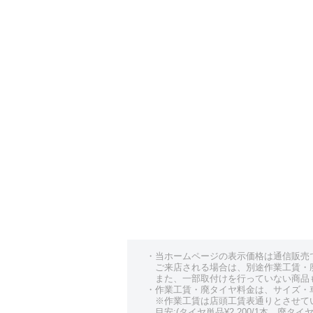
・当ホームページの表示価格は通信販売
ご来店される場合は、別途作業工賃・
また、一部取付けを行っていない商品
・作業工賃・廃タイヤ料金は、サイズ・
※作業工賃は店頭工賃表通りとさせて
目安:(タイヤ単品¥2,200/1本、廃タイヤ¥