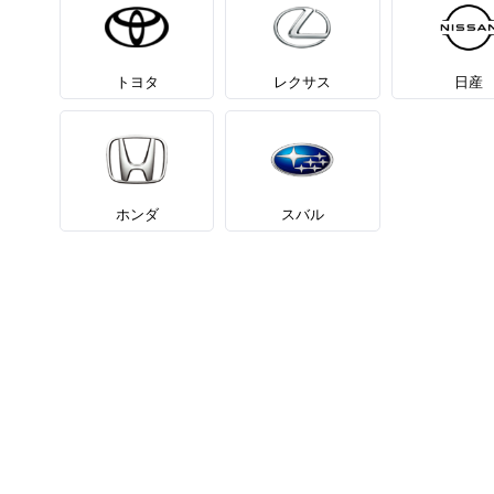
トヨタ
レクサス
日産
ホンダ
スバル