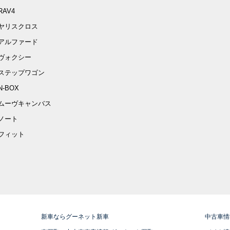
RAV4
ヤリスクロス
アルファード
ヴォクシー
ステップワゴン
N-BOX
ムーヴキャンバス
ノート
フィット
新車ならグーネット新車
中古車情