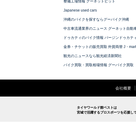
整備工場情報 グーネットピット
Japanese used cars
沖縄のバイクを探すならグーバイク沖縄
中古車流通業界のニュース グーネット自動
ドゥカティのバイク情報 バージンドゥカテ
金券・チケットの販売買取 外貨両替 J・mark
観光のニュースなら観光経済新聞社
バイク買取・買取相場情報 グーバイク買取
会社概要
タイヤワールド館ベストは
宮城で活躍するプロスポーツを応援し