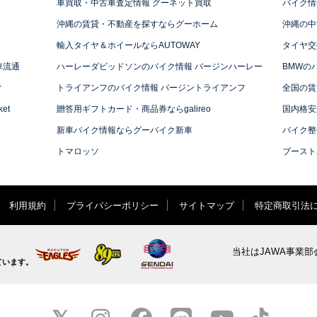
車買取・中古車査定情報 グーネット買取
バイク情
沖縄の賃貸・不動産を探すならグーホーム
沖縄の中
輸入タイヤ＆ホイールならAUTOWAY
タイヤ交
車流通
ハーレーダビッドソンのバイク情報 バージンハーレー
BMWの
ィ
トライアンフのバイク情報 バージントライアンフ
全国の賃
et
贈答用ギフトカード・商品券ならgalireo
国内格安
新車バイク情報ならグーバイク新車
バイク整
トマロッソ
ブースト
利用規約
プライバシーポリシー
サイトマップ
特定商取引法
当社はJAWA事業部
ています。