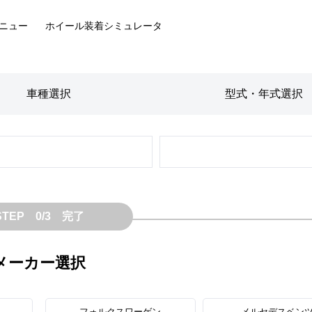
ニュー
ホイール装着
シミュレータ
車種
選択
型式・年式
選択
STEP 0/3 完了
メーカー選択
フォルクスワーゲン
メルセデスベン