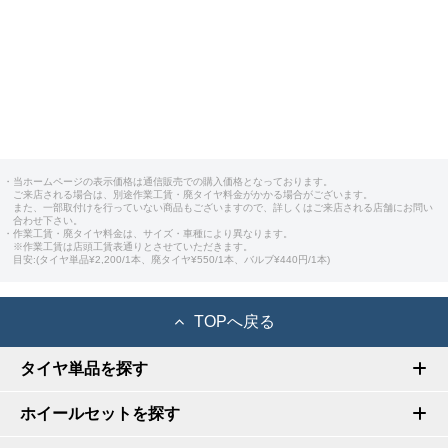
・当ホームページの表示価格は通信販売での購入価格となっております。
ご来店される場合は、別途作業工賃・廃タイヤ料金がかかる場合がございます。
また、一部取付けを行っていない商品もございますので、詳しくはご来店される店舗にお問い
合わせ下さい。
・作業工賃・廃タイヤ料金は、サイズ・車種により異なります。
※作業工賃は店頭工賃表通りとさせていただきます。
目安:(タイヤ単品¥2,200/1本、廃タイヤ¥550/1本、バルブ¥440円/1本)
TOPへ戻る
タイヤ単品を探す
ホイールセットを探す