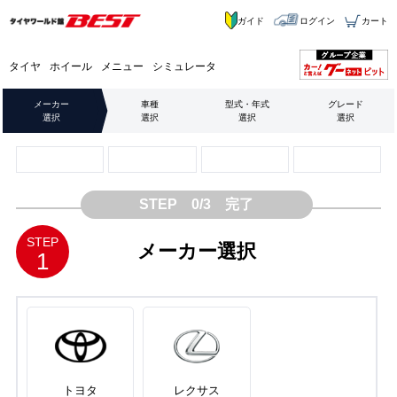
ガイド
ログイン
カート
タイヤ
ホイール
メニュー
シミュレータ
メーカー
車種
型式・年式
グレード
選択
選択
選択
選択
STEP 0/3 完了
STEP
メーカー選択
1
トヨタ
レクサス