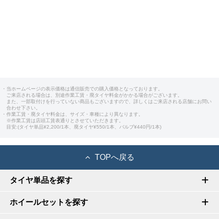
・当ホームページの表示価格は通信販売での購入価格となっております。
ご来店される場合は、別途作業工賃・廃タイヤ料金がかかる場合がございます。
また、一部取付けを行っていない商品もございますので、詳しくはご来店される店舗にお問い
合わせ下さい。
・作業工賃・廃タイヤ料金は、サイズ・車種により異なります。
※作業工賃は店頭工賃表通りとさせていただきます。
目安:(タイヤ単品¥2,200/1本、廃タイヤ¥550/1本、バルブ¥440円/1本)
TOPへ戻る
タイヤ単品を探す
ホイールセットを探す