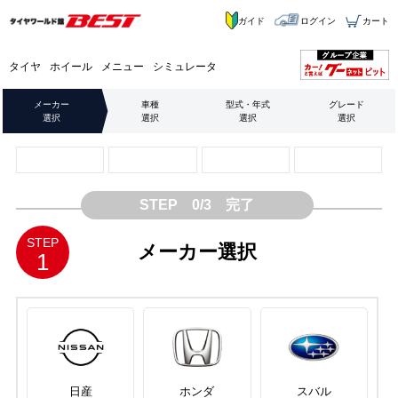
ガイド
ログイン
カート
タイヤ
ホイール
メニュー
シミュレータ
メーカー
車種
型式・年式
グレード
選択
選択
選択
選択
STEP 0/3 完了
STEP
メーカー選択
1
日産
ホンダ
スバル