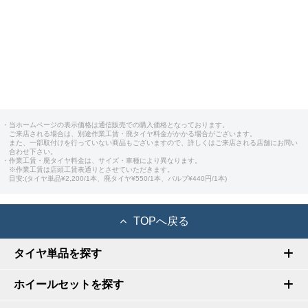
・当ホームページの表示価格は通信販売での購入価格となっております。
ご来店される場合は、別途作業工賃・廃タイヤ料金がかかる場合がございます。
また、一部取付けを行っていない商品もございますので、詳しくはご来店される店舗にお問い
合わせ下さい。
・作業工賃・廃タイヤ料金は、サイズ・車種により異なります。
※作業工賃は店頭工賃表通りとさせていただきます。
目安:(タイヤ単品¥2,200/1本、廃タイヤ¥550/1本、バルブ¥440円/1本)
TOPへ戻る
タイヤ単品を探す
ホイールセットを探す