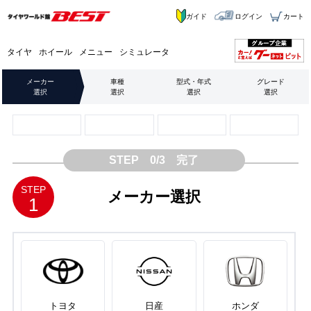
ガイド
ログイン
カート
タイヤ
ホイール
メニュー
シミュレータ
メーカー
車種
型式・年式
グレード
選択
選択
選択
選択
STEP 0/3 完了
STEP
メーカー選択
1
トヨタ
日産
ホンダ