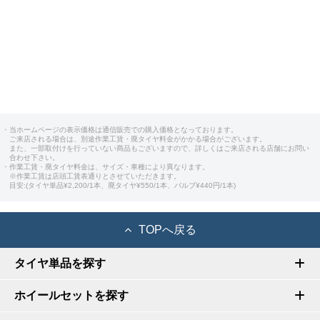
・当ホームページの表示価格は通信販売での購入価格となっております。
ご来店される場合は、別途作業工賃・廃タイヤ料金がかかる場合がございます。
また、一部取付けを行っていない商品もございますので、詳しくはご来店される店舗にお問い
合わせ下さい。
・作業工賃・廃タイヤ料金は、サイズ・車種により異なります。
※作業工賃は店頭工賃表通りとさせていただきます。
目安:(タイヤ単品¥2,200/1本、廃タイヤ¥550/1本、バルブ¥440円/1本)
TOPへ戻る
タイヤ単品を探す
ホイールセットを探す