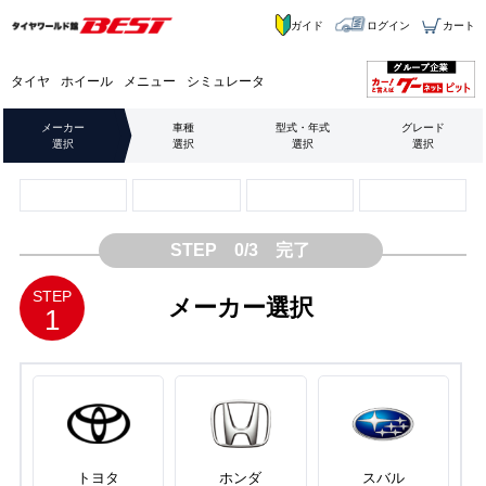
ガイド
ログイン
カート
タイヤ
ホイール
メニュー
シミュレータ
メーカー
車種
型式・年式
グレード
選択
選択
選択
選択
STEP 0/3 完了
STEP
メーカー選択
1
トヨタ
ホンダ
スバル