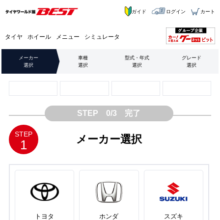
ガイド
ログイン
カート
タイヤ
ホイール
メニュー
シミュレータ
メーカー
車種
型式・年式
グレード
選択
選択
選択
選択
STEP 0/3 完了
STEP
メーカー選択
1
トヨタ
ホンダ
スズキ