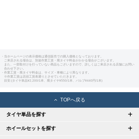
・当ホームページの表示価格は通信販売での購入価格となっております。
ご来店される場合は、別途作業工賃・廃タイヤ料金がかかる場合がございます。
また、一部取付けを行っていない商品もございますので、詳しくはご来店される店舗にお問い
合わせ下さい。
・作業工賃・廃タイヤ料金は、サイズ・車種により異なります。
※作業工賃は店頭工賃表通りとさせていただきます。
目安:(タイヤ単品¥2,200/1本、廃タイヤ¥550/1本、バルブ¥440円/1本)
TOPへ戻る
タイヤ単品を探す
ホイールセットを探す