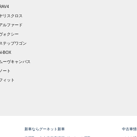
RAV4
ヤリスクロス
アルファード
ヴォクシー
ステップワゴン
N-BOX
ムーヴキャンバス
ノート
フィット
新車ならグーネット新車
中古車情