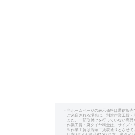
・当ホームページの表示価格は通信販売
ご来店される場合は、別途作業工賃・
また、一部取付けを行っていない商品
・作業工賃・廃タイヤ料金は、サイズ・
※作業工賃は店頭工賃表通りとさせて
目安:(タイヤ単品¥2,200/1本、廃タイヤ¥