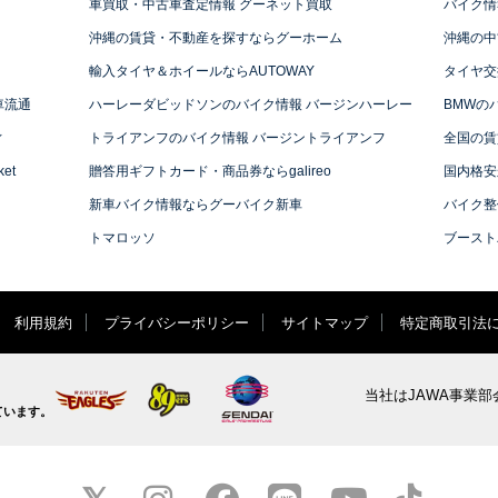
車買取・中古車査定情報 グーネット買取
バイク情
沖縄の賃貸・不動産を探すならグーホーム
沖縄の中
輸入タイヤ＆ホイールならAUTOWAY
タイヤ交
車流通
ハーレーダビッドソンのバイク情報 バージンハーレー
BMWの
ィ
トライアンフのバイク情報 バージントライアンフ
全国の賃
et
贈答用ギフトカード・商品券ならgalireo
国内格安
新車バイク情報ならグーバイク新車
バイク整
トマロッソ
ブースト
利用規約
プライバシーポリシー
サイトマップ
特定商取引法
当社はJAWA事業部
ています。