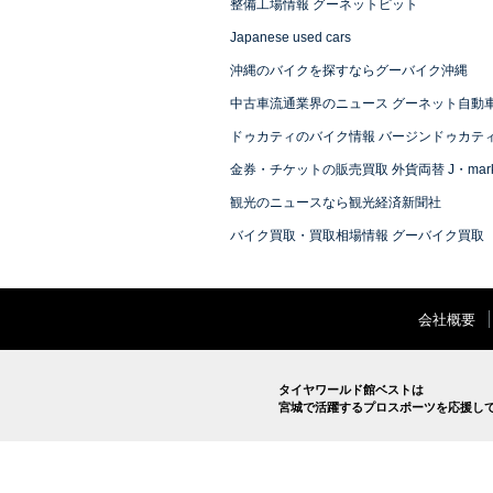
整備工場情報 グーネットピット
Japanese used cars
沖縄のバイクを探すならグーバイク沖縄
中古車流通業界のニュース グーネット自動
ドゥカティのバイク情報 バージンドゥカテ
金券・チケットの販売買取 外貨両替 J・mark
観光のニュースなら観光経済新聞社
バイク買取・買取相場情報 グーバイク買取
会社概要
タイヤワールド館ベストは
宮城で活躍するプロスポーツを応援し