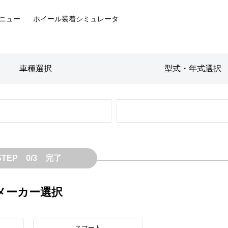
ニュー
ホイール装着
シミュレータ
車種
選択
型式・年式
選択
STEP 0/3 完了
メーカー選択
スマート