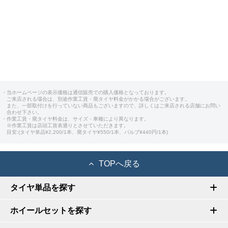
・当ホームページの表示価格は通信販売での購入価格となっております。
ご来店される場合は、別途作業工賃・廃タイヤ料金がかかる場合がございます。
また、一部取付けを行っていない商品もございますので、詳しくはご来店される店舗にお問い
合わせ下さい。
・作業工賃・廃タイヤ料金は、サイズ・車種により異なります。
※作業工賃は店頭工賃表通りとさせていただきます。
目安:(タイヤ単品¥2,200/1本、廃タイヤ¥550/1本、バルブ¥440円/1本)
TOPへ戻る
タイヤ単品を探す
ホイールセットを探す