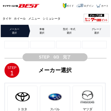
ガイド
ログイン
カート
タイヤ
ホイール
メニュー
シミュレータ
メーカー
車種
型式・年式
グレード
選択
選択
選択
選択
STEP 0/3 完了
STEP
メーカー選択
1
トヨタ
スバル
マツダ