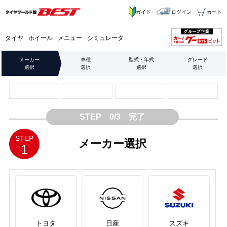
ガイド
ログイン
カート
タイヤ
ホイール
メニュー
シミュレータ
メーカー
車種
型式・年式
グレード
選択
選択
選択
選択
STEP 0/3 完了
STEP
メーカー選択
1
トヨタ
日産
スズキ