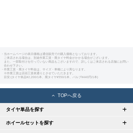
・当ホームページの表示価格は通信販売での購入価格となっております。
ご来店される場合は、別途作業工賃・廃タイヤ料金がかかる場合がございます。
また、一部取付けを行っていない商品もございますので、詳しくはご来店される店舗にお問い
合わせ下さい。
・作業工賃・廃タイヤ料金は、サイズ・車種により異なります。
※作業工賃は店頭工賃表通りとさせていただきます。
目安:(タイヤ単品¥2,200/1本、廃タイヤ¥550/1本、バルブ¥440円/1本)
TOPへ戻る
タイヤ単品を探す
ホイールセットを探す