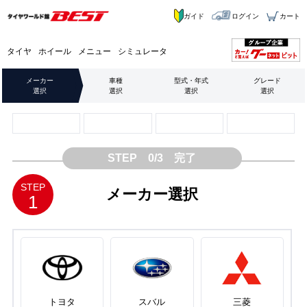
ガイド
ログイン
カート
タイヤ
ホイール
メニュー
シミュレータ
メーカー
車種
型式・年式
グレード
選択
選択
選択
選択
STEP 0/3 完了
STEP
メーカー選択
1
トヨタ
スバル
三菱