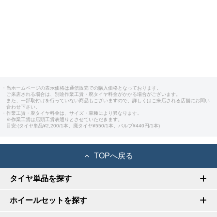
・当ホームページの表示価格は通信販売での購入価格となっております。
ご来店される場合は、別途作業工賃・廃タイヤ料金がかかる場合がございます。
また、一部取付けを行っていない商品もございますので、詳しくはご来店される店舗にお問い
合わせ下さい。
・作業工賃・廃タイヤ料金は、サイズ・車種により異なります。
※作業工賃は店頭工賃表通りとさせていただきます。
目安:(タイヤ単品¥2,200/1本、廃タイヤ¥550/1本、バルブ¥440円/1本)
TOPへ戻る
タイヤ単品を探す
ホイールセットを探す