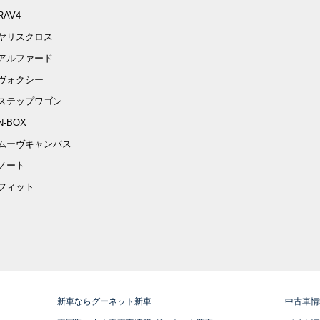
RAV4
ヤリスクロス
アルファード
ヴォクシー
ステップワゴン
N-BOX
ムーヴキャンバス
ノート
フィット
新車ならグーネット新車
中古車情