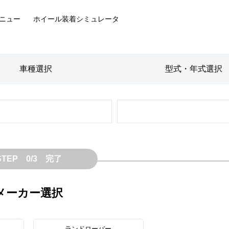
ニュー
ホイール装着
シミュレータ
車種
選択
型式・年式
選択
STEP 0/3 完了
メーカー選択
ランドローバー