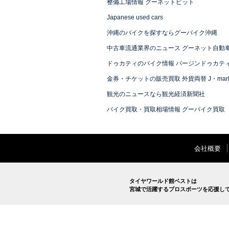
整備工場情報 グーネットピット
Japanese used cars
沖縄のバイクを探すならグーバイク沖縄
中古車流通業界のニュース グーネット自動
ドゥカティのバイク情報 バージンドゥカテ
金券・チケットの販売買取 外貨両替 J・mark
観光のニュースなら観光経済新聞社
バイク買取・買取相場情報 グーバイク買取
会社概要
タイヤワールド館ベストは
宮城で活躍するプロスポーツを応援し