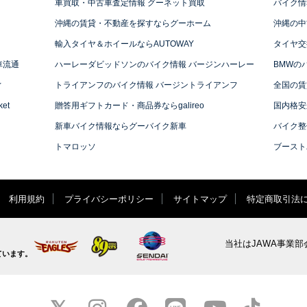
車買取・中古車査定情報 グーネット買取
バイク情
沖縄の賃貸・不動産を探すならグーホーム
沖縄の中
輸入タイヤ＆ホイールならAUTOWAY
タイヤ交
車流通
ハーレーダビッドソンのバイク情報 バージンハーレー
BMWの
ィ
トライアンフのバイク情報 バージントライアンフ
全国の賃
et
贈答用ギフトカード・商品券ならgalireo
国内格安
新車バイク情報ならグーバイク新車
バイク整
トマロッソ
ブースト
利用規約
プライバシーポリシー
サイトマップ
特定商取引法
当社はJAWA事業部
ています。