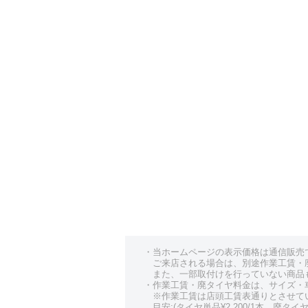
・当ホームページの表示価格は通信販売
ご来店される場合は、別途作業工賃・
また、一部取付けを行っていない商品
・作業工賃・廃タイヤ料金は、サイズ・
※作業工賃は店頭工賃表通りとさせて
目安:(タイヤ単品¥2,200/1本、廃タイヤ¥