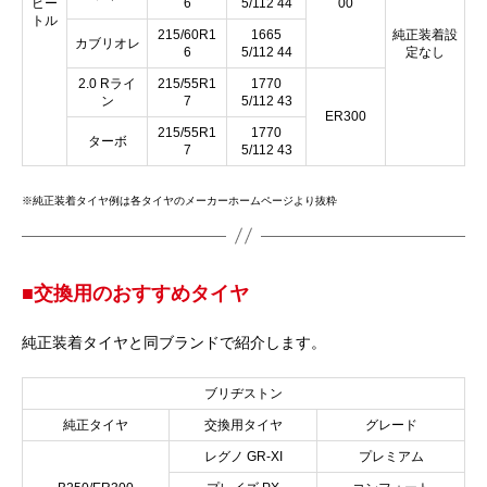
ビー
6
5/112 44
00
トル
215/60R1
1665
純正装着設
カブリオレ
6
5/112 44
定なし
2.0 Rライ
215/55R1
1770
ン
7
5/112 43
ER300
215/55R1
1770
ターボ
7
5/112 43
※純正装着タイヤ例は各タイヤのメーカーホームページより抜粋
■交換用のおすすめタイヤ
純正装着タイヤと同ブランドで紹介します。
ブリヂストン
純正タイヤ
交換用タイヤ
グレード
レグノ GR-XI
プレミアム