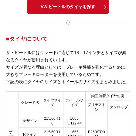
VW ビートルのタイヤを探す
■タイヤについて
ザ・ビートルにはグレードに応じて16、17インチとサイズが異
なるタイヤが使用されています。
サイズが異なる理由としては、ブレーキ性能を強化するために、
大きなブレーキローターを使用しているためです。
下記の表にタイヤのサイズとホイールのサイズをまとめました。
純正装着タイヤの例
タイヤサイ
ホイールサ
グレード名
ブリヂスト
ズ
イズ
ダンロップ
ン
215/60R1
1665
デザイン
6
5/112 44
ザ・
215/60R1
1665
B250/ER3
Rライン