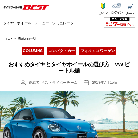
ログイン
ガイド
カート
タイヤ
ホイール
メニュー
シミュレータ
TOP
店舗Blog一覧
カ
COLUMNS
コンパクトカー
フォルクスワーゲン
テ
ゴ
おすすめタイヤとタイヤホイールの選び方 VW ビ
リ
ートル編
ー
投
投
作成者:
ベストライターチーム
2018年7月15日
稿
稿
者
日