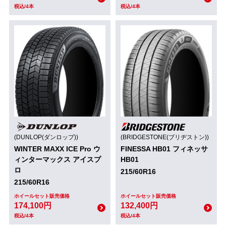
税込/4本
税込/4本
(DUNLOP(ダンロップ))
(BRIDGESTONE(ブリヂストン))
WINTER MAXX ICE Pro ウ
FINESSA HB01 フィネッサ
ィンターマックス アイスプ
HB01
ロ
215/60R16
215/60R16
ホイールセット販売価格
ホイールセット販売価格
174,100円
132,400円
税込/4本
税込/4本