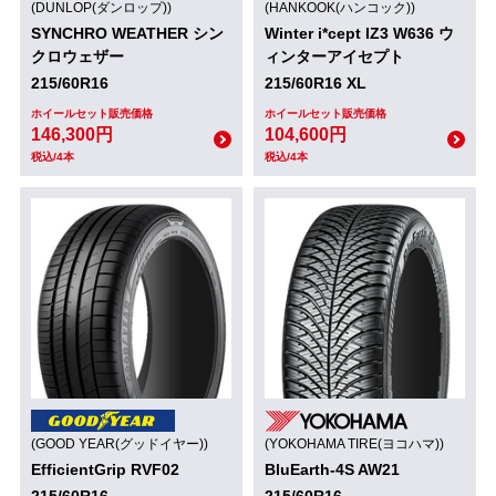
(DUNLOP(ダンロップ))
(HANKOOK(ハンコック))
SYNCHRO WEATHER シン
Winter i*cept IZ3 W636 ウ
クロウェザー
ィンターアイセプト
215/60R16
215/60R16 XL
ホイールセット販売価格
ホイールセット販売価格
146,300円
104,600円
税込/4本
税込/4本
(GOOD YEAR(グッドイヤー))
(YOKOHAMA TIRE(ヨコハマ))
EfficientGrip RVF02
BluEarth-4S AW21