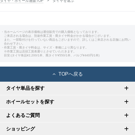
タイヤ・ホイール通販TOP
タイヤを選ぶ
・当ホームページの表示価格は通信販売での購入価格となっております。
ご来店される場合は、別途作業工賃・廃タイヤ料金がかかる場合がございます。
また、一部取付けを行っていない商品もございますので、詳しくはご来店される店舗にお問い
合わせ下さい。
・作業工賃・廃タイヤ料金は、サイズ・車種により異なります。
※作業工賃は店頭工賃表通りとさせていただきます。
目安:(タイヤ単品¥2,200/1本、廃タイヤ¥550/1本、バルブ¥440円/1本)
TOPへ戻る
タイヤ単品を探す
ホイールセットを探す
よくあるご質問
ショッピング