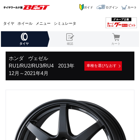
ガイド
ログイン
カート
タイヤ
ホイール
メニュー
シミュレータ
タイヤ
確認
カート
ホンダ
ヴェゼル
RU1/RU2/RU3/RU4
2013年
車種を選びなおす
12月～2021年4月