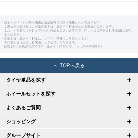
・当ホームページの表示価格は通信販売での購入価格となっております。
ご来店される場合は、別途作業工賃・廃タイヤ料金がかかる場合がございます。
また、一部取付けを行っていない商品もございますので、詳しくはご来店される店舗にお問い
合わせ下さい。
・作業工賃・廃タイヤ料金は、サイズ・車種により異なります。
※作業工賃は店頭工賃表通りとさせていただきます。
目安:(タイヤ単品¥2,200/1本、廃タイヤ¥550/1本、バルブ¥440円/1本)
TOPへ戻る
タイヤ単品を探す
ホイールセットを探す
よくあるご質問
ショッピング
グループサイト