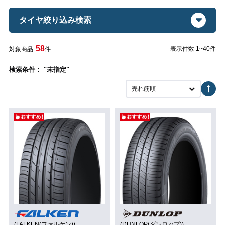
タイヤ絞り込み検索
58
表示件数 1~40件
対象商品
件
検索条件： "未指定"
売れ筋順
(FALKEN(ファルケン))
(DUNLOP(ダンロップ))