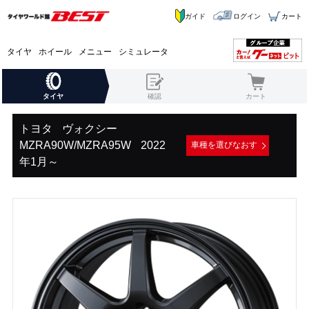
ガイド
ログイン
カート
タイヤ
ホイール
メニュー
シミュレータ
タイヤ
確認
カート
トヨタ
ヴォクシー
MZRA90W/MZRA95W
2022
車種を選びなおす
年1月～