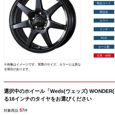
商品コード
商品名
カラー
インチ
PCD
ホール数
在庫・納期
※画像はイメージです。実際のサイズ、カラーとは異な
る場合があります。
選択中のホイール「Weds(ウェッズ) WONDE
る16インチのタイヤをお選びください
57
対象商品
件