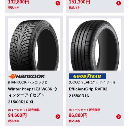
132,800円
151,300円
税込/4本
税込/4本
(HANKOOK(ハンコック))
(GOOD YEAR(グッドイヤー))
Winter i*cept IZ3 W636 ウ
EfficientGrip RVF02
ィンターアイセプト
215/60R16
215/60R16 XL
ホイールセット販売価格
ホイールセット販売価格
94,600円
96,800円
税込/4本
税込/4本