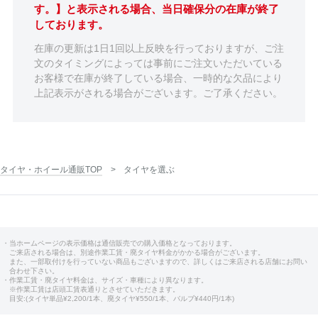
す。】と表示される場合、当日確保分の在庫が終了
しております。
在庫の更新は1日1回以上反映を行っておりますが、ご注
文のタイミングによっては事前にご注文いただいている
お客様で在庫が終了している場合、一時的な欠品により
上記表示がされる場合がございます。ご了承ください。
タイヤ・ホイール通販TOP
タイヤを選ぶ
・当ホームページの表示価格は通信販売での購入価格となっております。
ご来店される場合は、別途作業工賃・廃タイヤ料金がかかる場合がございます。
また、一部取付けを行っていない商品もございますので、詳しくはご来店される店舗にお問い
合わせ下さい。
・作業工賃・廃タイヤ料金は、サイズ・車種により異なります。
※作業工賃は店頭工賃表通りとさせていただきます。
目安:(タイヤ単品¥2,200/1本、廃タイヤ¥550/1本、バルブ¥440円/1本)