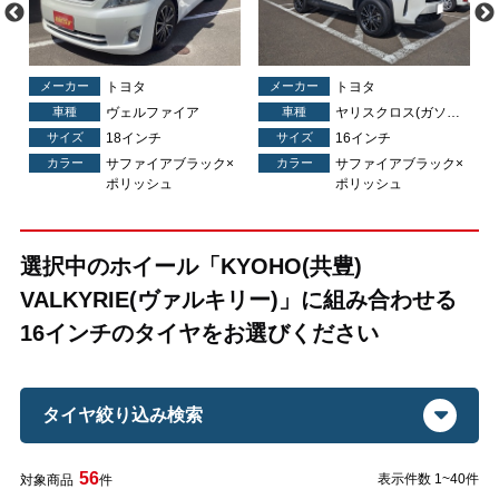
メーカー
トヨタ
メーカー
トヨタ
車種
ヴェルファイア
車種
ヤリスクロス(ガソリン)(ハイブリッド)
サイズ
18インチ
サイズ
16インチ
×
カラー
サファイアブラック×
カラー
サファイアブラック×
ポリッシュ
ポリッシュ
選択中のホイール「KYOHO(共豊)
VALKYRIE(ヴァルキリー)」に組み合わせる
16インチのタイヤをお選びください
タイヤ絞り込み検索
56
表示件数 1~40件
対象商品
件