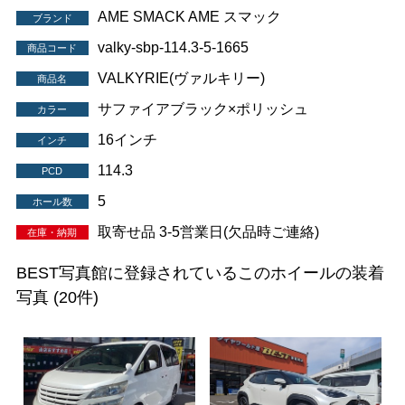
AME SMACK AME スマック
ブランド
valky-sbp-114.3-5-1665
商品コード
VALKYRIE(ヴァルキリー)
商品名
サファイアブラック×ポリッシュ
カラー
16インチ
インチ
114.3
PCD
5
ホール数
取寄せ品 3-5営業日(欠品時ご連絡)
在庫・納期
BEST写真館に登録されているこのホイールの装着
写真
(20件)