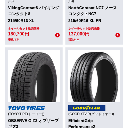
ル))
ル))
VikingContact8 バイキング
NorthContact NC7 ノース
コンタクト8
コンタクトNC7
215/60R16 XL
215/60R16 XL FR
ホイールセット販売価格
ホイールセット販売価格
180,700円
137,000円
税込/4本
税込/4本
(TOYO TIRE(トーヨー))
(GOOD YEAR(グッドイヤー))
OBSERVE GIZ3 オブザーブ
EfficientGrip
ギズ3
Performance2