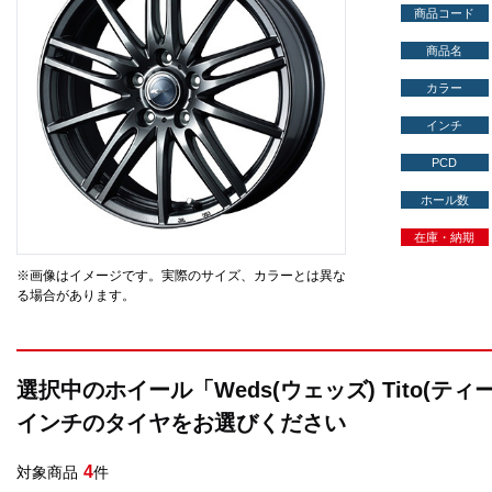
商品コード
商品名
カラー
インチ
PCD
ホール数
在庫・納期
※画像はイメージです。実際のサイズ、カラーとは異な
る場合があります。
選択中のホイール「Weds(ウェッズ) Tito(テ
インチのタイヤをお選びください
4
対象商品
件