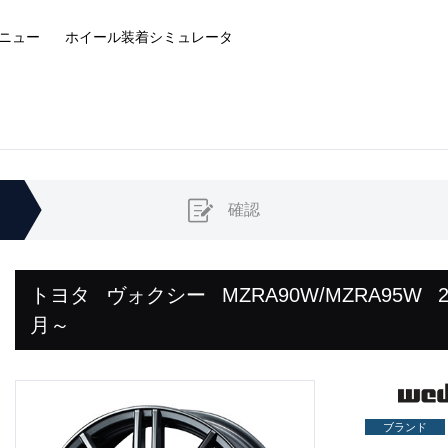
ニュー
ホイール装着
シミュレータ
確認
トヨタ
ヴォクシー
MZRA90W/MZRA95W
月～
ブランド