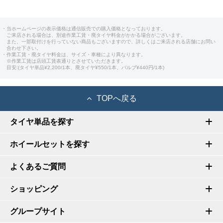
・当ホームページの表示価格は通信販売での購入価格となっております。
ご来店される場合は、別途作業工賃・廃タイヤ料金がかかる場合がございます。
また、一部取付けを行っていない商品もございますので、詳しくはご来店される店舗にお問い
合わせ下さい。
・作業工賃・廃タイヤ料金は、サイズ・車種により異なります。
※作業工賃は店頭工賃表通りとさせていただきます。
目安:(タイヤ単品¥2,200/1本、廃タイヤ¥550/1本、バルブ¥440円/1本)
TOPへ戻る
タイヤ単品を探す
ホイールセットを探す
よくあるご質問
ショッピング
グループサイト