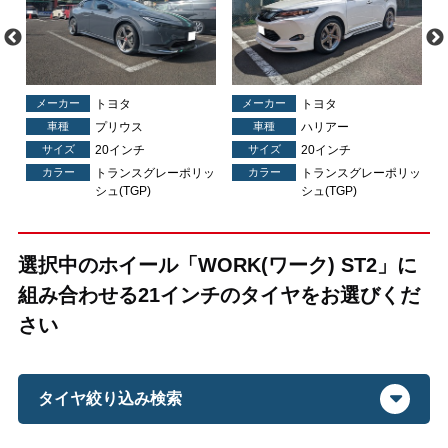
メーカー
トヨタ
メーカー
トヨタ
車種
プリウス
車種
ハリアー
サイズ
20インチ
サイズ
20インチ
ッ
カラー
トランスグレーポリッ
カラー
トランスグレーポリッ
シュ(TGP)
シュ(TGP)
選択中のホイール「WORK(ワーク) ST2」に
組み合わせる21インチのタイヤをお選びくだ
さい
タイヤ絞り込み検索