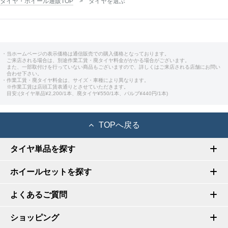
タイヤ・ホイール通販TOP
タイヤを選ぶ
・当ホームページの表示価格は通信販売での購入価格となっております。
ご来店される場合は、別途作業工賃・廃タイヤ料金がかかる場合がございます。
また、一部取付けを行っていない商品もございますので、詳しくはご来店される店舗にお問い
合わせ下さい。
・作業工賃・廃タイヤ料金は、サイズ・車種により異なります。
※作業工賃は店頭工賃表通りとさせていただきます。
目安:(タイヤ単品¥2,200/1本、廃タイヤ¥550/1本、バルブ¥440円/1本)
TOPへ戻る
タイヤ単品を探す
ホイールセットを探す
よくあるご質問
ショッピング