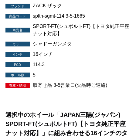
ZACK ザック
ブランド
spftn-sgmt-114.3-5-1665
商品コード
SPORT-FT(シュポルトFT)【トヨタ純正平座
商品名
ナット対応】
シャドーガンメタ
カラー
16インチ
インチ
114.3
PCD
5
ホール数
取寄せ品 3-5営業日(欠品時ご連絡)
在庫・納期
選択中のホイール「JAPAN三陽(ジャパン)
SPORT-FT(シュポルトFT)【トヨタ純正平座
ナット対応】」に組み合わせる16インチのタ