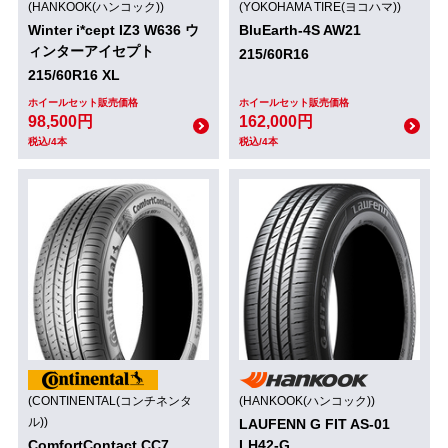
(HANKOOK(ハンコック))
(YOKOHAMA TIRE(ヨコハマ))
Winter i*cept IZ3 W636 ウ
BluEarth-4S AW21
ィンターアイセプト
215/60R16
215/60R16 XL
ホイールセット販売価格
ホイールセット販売価格
98,500円
162,000円
税込/4本
税込/4本
(CONTINENTAL(コンチネンタ
(HANKOOK(ハンコック))
ル))
LAUFENN G FIT AS-01
ComfortContact CC7
LH42-G