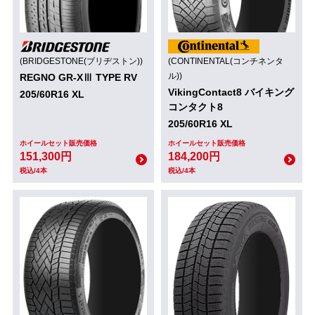
(BRIDGESTONE(ブリヂストン))
(CONTINENTAL(コンチネンタ
ル))
REGNO GR-XⅢ TYPE RV
VikingContact8 バイキング
205/60R16 XL
コンタクト8
205/60R16 XL
ホイールセット販売価格
ホイールセット販売価格
151,300円
184,200円
税込/4本
税込/4本