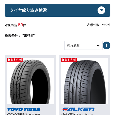
タイヤ絞り込み検索
59
表示件数 1~40件
対象商品
件
検索条件： "未指定"
売れ筋順
(TOYO TIRE(トーヨー))
(FALKEN(ファルケン))