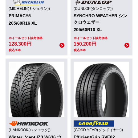
(MICHELIN(ミシュラン))
(DUNLOP(ダンロップ))
PRIMACY5
SYNCHRO WEATHER シン
クロウェザー
205/60R16 XL
205/60R16 XL
ホイールセット販売価格
ホイールセット販売価格
128,300円
150,200円
税込/4本
税込/4本
(HANKOOK(ハンコック))
(GOOD YEAR(グッドイヤー))
Winter i*cept IZ3 W636 ウ
EfficientGrip RVF02