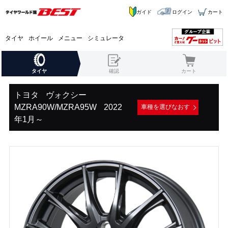
ガイド
ログイン
カート
タイヤ
ホイール
メニュー
シミュレータ
タイヤ
確認
カート
トヨタ
ヴォクシー
MZRA90W/MZRA95W
2022
車種を選びなおす
年1月～