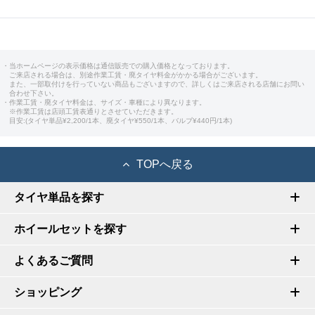
・当ホームページの表示価格は通信販売での購入価格となっております。
ご来店される場合は、別途作業工賃・廃タイヤ料金がかかる場合がございます。
また、一部取付けを行っていない商品もございますので、詳しくはご来店される店舗にお問い
合わせ下さい。
・作業工賃・廃タイヤ料金は、サイズ・車種により異なります。
※作業工賃は店頭工賃表通りとさせていただきます。
目安:(タイヤ単品¥2,200/1本、廃タイヤ¥550/1本、バルブ¥440円/1本)
TOPへ戻る
タイヤ単品を探す
ホイールセットを探す
よくあるご質問
ショッピング