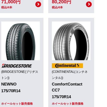
71,000円
80,200円
税込/4本
税込/4本
(BRIDGESTONE(ブリヂス
(CONTINENTAL(コンチネ
トン))
ンタル))
NEWNO
ComfortContact
CC7
175/70R14
175/70R14
ホイールセット販売価格
ホイールセット販売価格