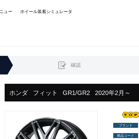
ニュー
ホイール装着
シミュレータ
確認
ホンダ
フィット
GR1/GR2
2020年2月～
ブランド
商品コード