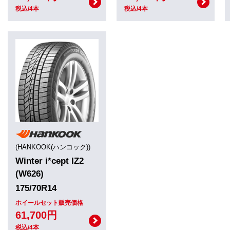
税込/4本
税込/4本
(HANKOOK(ハンコック))
Winter i*cept IZ2
(W626)
175/70R14
ホイールセット販売価格
61,700円
税込/4本