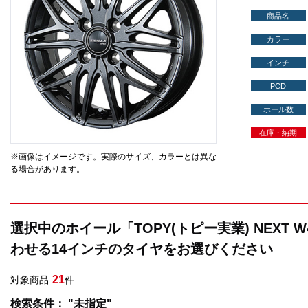
商品名
カラー
インチ
PCD
ホール数
在庫・納期
※画像はイメージです。実際のサイズ、カラーとは異な
る場合があります。
選択中のホイール「TOPY(トピー実業) NEXT 
わせる14インチのタイヤをお選びください
21
対象商品
件
検索条件： "未指定"