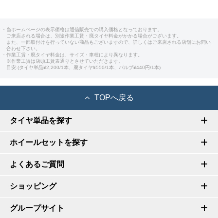
・当ホームページの表示価格は通信販売での購入価格となっております。
ご来店される場合は、別途作業工賃・廃タイヤ料金がかかる場合がございます。
また、一部取付けを行っていない商品もございますので、詳しくはご来店される店舗にお問い
合わせ下さい。
・作業工賃・廃タイヤ料金は、サイズ・車種により異なります。
※作業工賃は店頭工賃表通りとさせていただきます。
目安:(タイヤ単品¥2,200/1本、廃タイヤ¥550/1本、バルブ¥440円/1本)
TOPへ戻る
タイヤ単品を探す
ホイールセットを探す
よくあるご質問
ショッピング
グループサイト