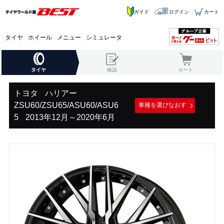
ガイド
ログイン
カート
タイヤ
ホイール
メニュー
シミュレータ
タイヤ
確認
カート
トヨタ
ハリアー
ZSU60/ZSU65/ASU60/ASU6
車種を選びなおす
5
2013年12月～2020年6月