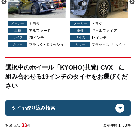
メーカー
トヨタ
メーカー
トヨタ
車種
アルファード
車種
ヴェルファイア
サイズ
20インチ
サイズ
18インチ
カラー
ブラック×ポリッシュ
カラー
ブラック×ポリッシュ
選択中のホイール「KYOHO(共豊) CVX」に
組み合わせる19インチのタイヤをお選びくだ
さい
タイヤ絞り込み検索
33
表示件数 1~33件
対象商品
件