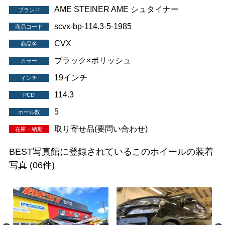
AME STEINER AME シュタイナー
ブランド
scvx-bp-114.3-5-1985
商品コード
CVX
商品名
ブラック×ポリッシュ
カラー
19インチ
インチ
114.3
PCD
5
ホール数
取り寄せ品(要問い合わせ)
在庫・納期
BEST写真館に登録されているこのホイールの装着
写真
(06件)