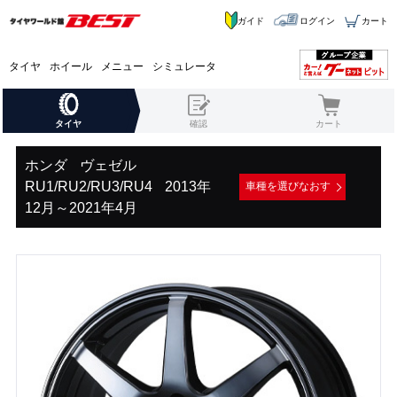
ガイド
ログイン
カート
タイヤ
ホイール
メニュー
シミュレータ
タイヤ
確認
カート
ホンダ
ヴェゼル
RU1/RU2/RU3/RU4
2013年
車種を選びなおす
12月～2021年4月