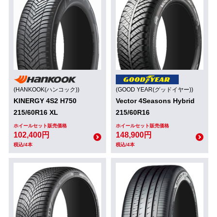
(HANKOOK(ハンコック))
(GOOD YEAR(グッドイヤー))
KINERGY 4S2 H750
Vector 4Seasons Hybrid
215/60R16 XL
215/60R16
ホイールセット販売価格
ホイールセット販売価格
102,400円
148,900円
税込/4本
税込/4本