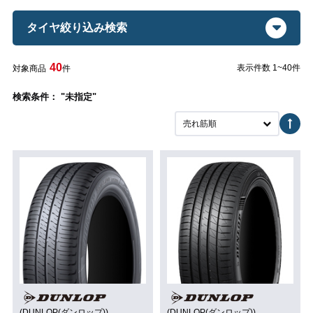
タイヤ絞り込み検索
40
表示件数 1~40件
対象商品
件
検索条件： "未指定"
売れ筋順
(DUNLOP(ダンロップ))
(DUNLOP(ダンロップ))