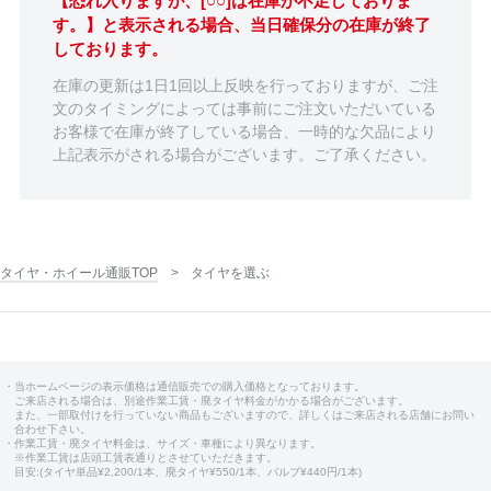
【恐れ入りますが、[○○]は在庫が不足しておりま
す。】と表示される場合、当日確保分の在庫が終了
しております。
在庫の更新は1日1回以上反映を行っておりますが、ご注
文のタイミングによっては事前にご注文いただいている
お客様で在庫が終了している場合、一時的な欠品により
上記表示がされる場合がございます。ご了承ください。
タイヤ・ホイール通販TOP
タイヤを選ぶ
・当ホームページの表示価格は通信販売での購入価格となっております。
ご来店される場合は、別途作業工賃・廃タイヤ料金がかかる場合がございます。
また、一部取付けを行っていない商品もございますので、詳しくはご来店される店舗にお問い
合わせ下さい。
・作業工賃・廃タイヤ料金は、サイズ・車種により異なります。
※作業工賃は店頭工賃表通りとさせていただきます。
目安:(タイヤ単品¥2,200/1本、廃タイヤ¥550/1本、バルブ¥440円/1本)