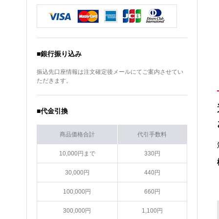
メーカー
スバル
メーカー
スバル
車種
レヴォーグ
車種
レヴォーグ
サイズ
18インチ
サイズ
18インチ
■銀行振り込み
カラー
ダークシルバー
カラー
ダークシルバー
振込先口座情報は注文確定後メールにてご案内させてい
ただきます。
■代金引換
商品価格合計
代引手数料
10,000円まで
330円
30,000円
440円
100,000円
660円
300,000円
1,100円