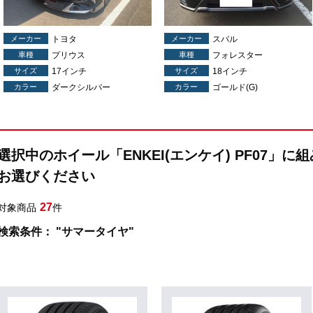
メーカー
トヨタ
メーカー
スバル
車種
プリウス
車種
フォレスター
サイズ
17インチ
サイズ
18インチ
カラー
ダークシルバー
カラー
ゴールド(G)
選択中のホイール「ENKEI(エンケイ) PF07」
お選びください
27
対象商品
件
検索条件： "サマータイヤ"