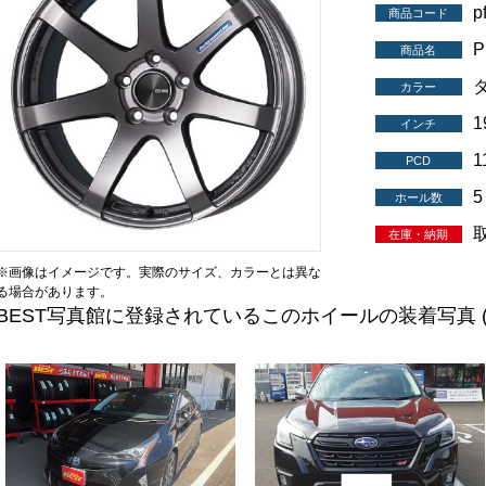
p
商品コード
P
商品名
カラー
インチ
1
PCD
5
ホール数
在庫・納期
※画像はイメージです。実際のサイズ、カラーとは異な
る場合があります。
BEST写真館に登録されているこのホイールの装着写真