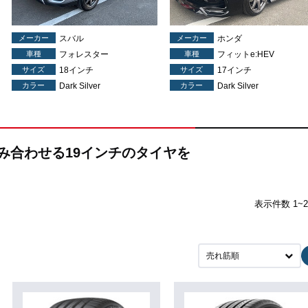
メーカー
スバル
メーカー
ホンダ
車種
フォレスター
車種
フィットe:HEV
サイズ
18インチ
サイズ
17インチ
カラー
Dark Silver
カラー
Dark Silver
に組み合わせる19インチのタイヤを
表示件数 1~
売れ筋順